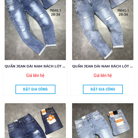
QUẦN JEAN DÀI NAM RÁCH LÓT R646.1
QUẦN JEAN DÀI NAM RÁCH LÓT R645.1
Giá liên hệ
Giá liên hệ
ĐẶT GIA CÔNG
ĐẶT GIA CÔNG