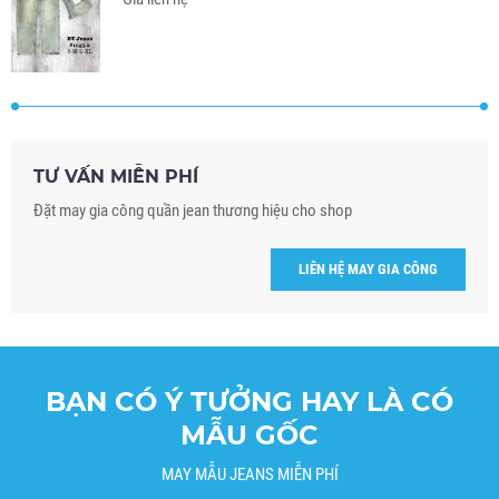
TƯ VẤN MIỄN PHÍ
Đặt may gia công quần jean thương hiệu cho shop
LIÊN HỆ MAY GIA CÔNG
BẠN CÓ Ý TƯỞNG HAY LÀ CÓ
MẪU GỐC
MAY MẪU JEANS MIỄN PHÍ