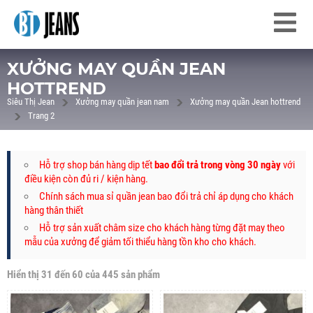
XƯỞNG MAY QUẦN JEAN
HOTTREND
Siêu Thị Jean
Xưởng may quần jean nam
Xưởng may quần Jean hottrend
Trang 2
Hỗ trợ shop bán hàng dịp tết
bao đổi trả trong vòng 30 ngày
với
điều kiện còn đủ ri / kiện hàng.
Chính sách mua sỉ quần jean bao đổi trả chỉ áp dụng
cho khách
hàng thân thiết
Hỗ trợ sản xuất châm size cho khách hàng từng đặt may theo
mẫu của xưởng để giảm tối thiểu hàng tồn kho cho khách.
Hiển thị 31 đến 60 của 445 sản phẩm