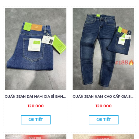
QUẦN JEAN DÀI NAM GIÁ SỈ BÁN TOPTOP MS 187
QUẦN JEAN NAM CAO CẤP GIÁ SỈ MS188
120.000
120.000
CHI TIẾT
CHI TIẾT