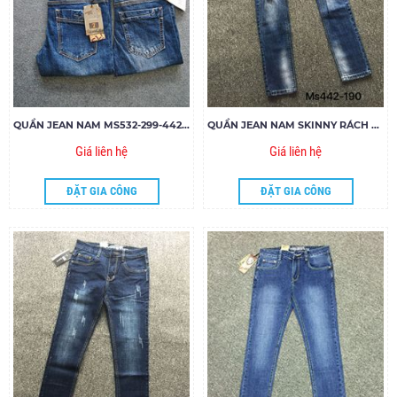
QUẦN JEAN NAM MS532-299-442-321.18
QUẦN JEAN NAM SKINNY RÁCH GIÁ RẺ PG MS422-G190
Giá liên hệ
Giá liên hệ
ĐẶT GIA CÔNG
ĐẶT GIA CÔNG