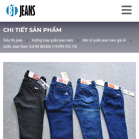
CHI TIẾT SẢN PHẨM
Siêu thị jean
Xưởng may quần jean nam
Bán sỉ quần jean nam giá rẻ
Quần Jean Nam Giá Rẻ MS426-119-095-103.155