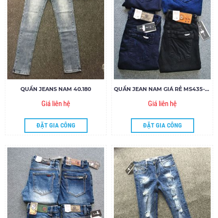
QUẦN JEANS NAM 40.180
QUẦN JEAN NAM GIÁ RẺ MS435-540-0080-541.155
Giá liên hệ
Giá liên hệ
ĐẶT GIA CÔNG
ĐẶT GIA CÔNG