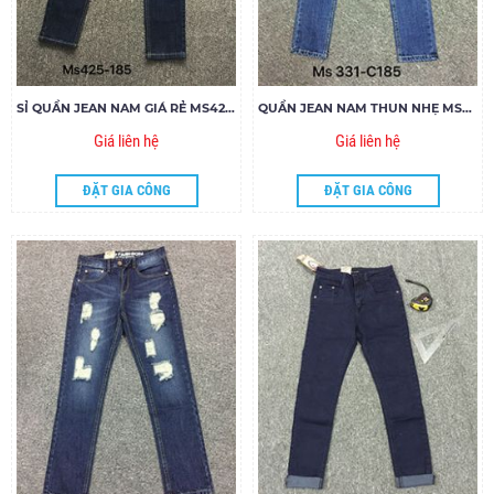
SỈ QUẦN JEAN NAM GIÁ RẺ MS425-G185
QUẦN JEAN NAM THUN NHẸ MS331-P185
Giá liên hệ
Giá liên hệ
ĐẶT GIA CÔNG
ĐẶT GIA CÔNG