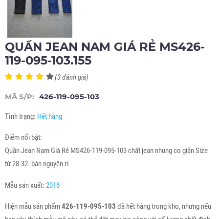
QUẦN JEAN NAM GIÁ RẺ MS426-
119-095-103.155
(3 đánh giá)
MÃ S/P:
426-119-095-103
Tình trạng:
Hết hàng
Điểm nổi bật:
Quần Jean Nam Giá Rẻ MS426-119-095-103 chất jean nhung co giản Size
từ 28-32. bán nguyên ri
Mẫu sản xuất:
2016
Hiện mẫu sản phẩm
426-119-095-103
đã hết hàng trong kho, nhưng nếu