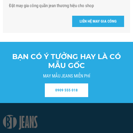
Đặt may gia công quần jean thương hiệu cho shop
LIÊN HỆ MAY GIA CÔNG
BẠN CÓ Ý TƯỞNG HAY LÀ CÓ
MẪU GỐC
MAY MẪU JEANS MIỄN PHÍ
0909 555 018