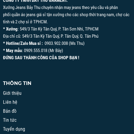
CÔNG TY TNHH BẢY THU GARMENT.
Xưởng Jeans Bảy Thu chuyên nhận may jeans theo yêu cầu và phân
phối quần áo jeans giá sỉ tận xưởng cho các shop thời trang nam, chợ các
tỉnh và 2 chợ sỉ ở TPHCM.
* Xưởng
: 549/3 Tân Kỳ Tân Quý, P. Tân Sơn Nhì, TPHCM
Địa chỉ cũ: 549/3 Tân Kỳ Tân Quý, P. Tân Quý, Q. Tân Phú
* Hotline/Zalo Mua sỉ :
0903.902.008 (Ms Thu)
* May mẫu
: 0909.555.018 (Mr Bảy)
ĐỨNG SAU THÀNH CÔNG CỦA SHOP BẠN !
THÔNG TIN
Giới thiệu
Liên hệ
Bản đồ
Tin tức
Tuyển dụng