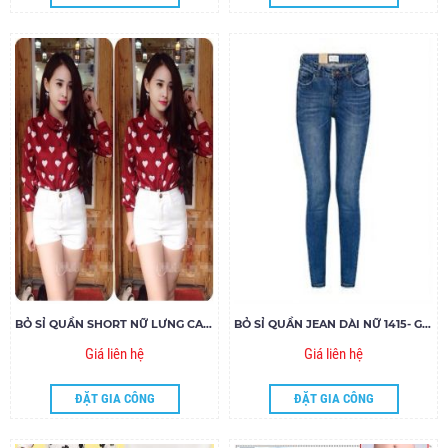
BỎ SỈ QUẦN SHORT NỮ LƯNG CAO 1 NÚT 1416- G70
BỎ SỈ QUẦN JEAN DÀI NỮ 1415- G120
Giá liên hệ
Giá liên hệ
ĐẶT GIA CÔNG
ĐẶT GIA CÔNG