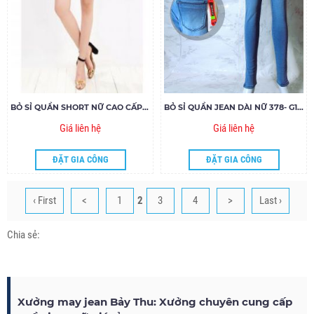
BỎ SỈ QUẦN SHORT NỮ CAO CẤP 80.13- G70
BỎ SỈ QUẦN JEAN DÀI NỮ 378- G120
Giá liên hệ
Giá liên hệ
ĐẶT GIA CÔNG
ĐẶT GIA CÔNG
‹ First
<
1
2
3
4
>
Last ›
Chia sẻ:
Xưởng may jean Bảy Thu: Xưởng chuyên cung cấp