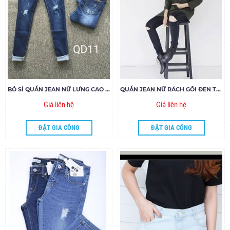
BỎ SỈ QUẦN JEAN NỮ LƯNG CAO 1 NÚT GIÁ RẺ QD11
QUẦN JEAN NỮ RÁCH GỐI ĐEN TOPSHOP 136.110
Giá liên hệ
Giá liên hệ
ĐẶT GIA CÔNG
ĐẶT GIA CÔNG