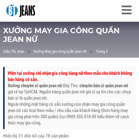
XƯỞNG MAY GIA CÔNG QUẦN
JEAN NỮ
Siêu Thị Jean
Xưởng May gia công quần jean nữ
Trang 2
Hiện tại xưởng chỉ nhận gia công hàng nữ theo mẫu cho khách không
bán hàng có sẵn.
Xưởng chuyên sỉ quần jean nữ
Bảy Thu:
chuyên bán sỉ quần jean nữ
giá rẻ tại TpHCM. Nguồn hàng quần jean nữ giá sỉ uy tín cho các shop
bán sỉ lẻ quần jean nữ.
Ngoài những mặt hàng có sẵn xưởng còn nhận may gia công quần
jean nữ các loại theo mẫu / nhu cầu của khách hàng (Đơn hàng may
gia công phải trên 300 quần) Gọi 0909.555.018 để hiểu thêm về cách
thức may gia công.
Hiển thị 31 đến 60 của 78 sản phẩm