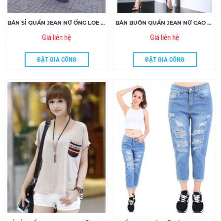
BÁN SỈ QUẦN JEAN NỮ ỐNG LOE 26.118- G125
BÁN BUÔN QUẦN JEAN NỮ CAO CẤP GIÁ RẺ 112.135- G120
Giá liên hệ
Giá liên hệ
ĐẶT GIA CÔNG
ĐẶT GIA CÔNG