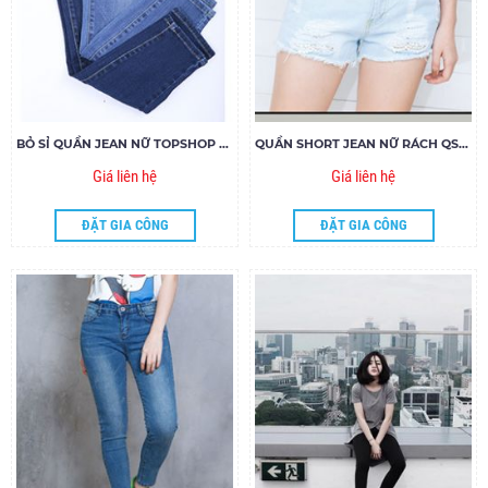
BỎ SỈ QUẦN JEAN NỮ TOPSHOP CẠP CAO 12818
QUẦN SHORT JEAN NỮ RÁCH QSJN 107
Giá liên hệ
Giá liên hệ
ĐẶT GIA CÔNG
ĐẶT GIA CÔNG