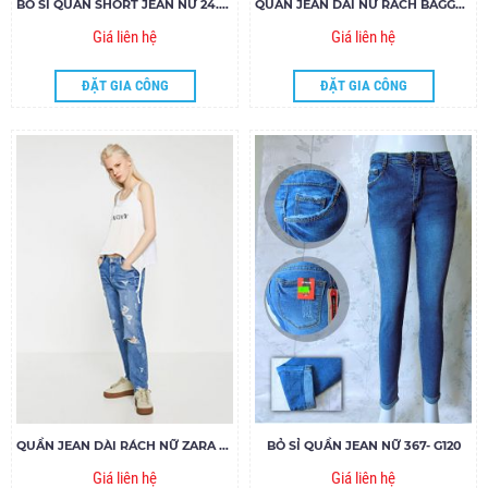
BỎ SỈ QUẦN SHORT JEAN NỮ 24.8- G 70
QUẦN JEAN DÀI NỮ RÁCH BAGGY 369
Giá liên hệ
Giá liên hệ
ĐẶT GIA CÔNG
ĐẶT GIA CÔNG
QUẦN JEAN DÀI RÁCH NỮ ZARA 371
BỎ SỈ QUẦN JEAN NỮ 367- G120
Giá liên hệ
Giá liên hệ