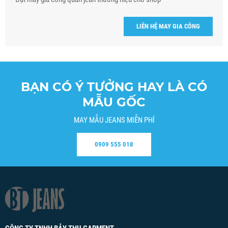
LIÊN HỆ MAY GIA CÔNG
BẠN CÓ Ý TƯỞNG HAY LÀ CÓ
MẪU GỐC
MAY MẪU JEANS MIỄN PHÍ
0909 555 018