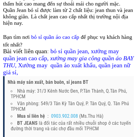
thấm hút cao mang đến sự thoải mái cho người mặc.
Quần Jean bỏ sỉ được làm từ 2 chất liệu: jean thun và jean
không giãn. Là chất jean cao cấp nhất thị trường nội địa
hiện nay.
Bạn tìm nơi
bỏ sỉ quần áo cao cấp
để phục vụ khách hàng
tốt nhất?
B
ài viết liên quan
:
bỏ sỉ quần jean
,
xưởng may
quần jean cao cấp
,
xưởng may gia công quần áo BAY
THU
,
Xưởng may quần áo xuất khẩu
,
quần jean nữ
giá sỉ
,
Nhà máy sản xuất, bán buôn, sỉ jeans BT
Nhà máy: 31/3 Kênh Nước Đen, P.Tân Thành, Q.Tân Phú,
TPHCM
Văn phòng: 549/3 Tân Kỳ Tân Quý, P. Tân Quý, Q. Tân Phú
TPHCM
Mua sỉ liên hệ
:
0903.902.008
(Ms.Thu Hà)
BT JEANS
là đối tác của rất nhiều chuỗi shop ở các tuyến
đường thời trang và các chợ đầu mối TPHCM