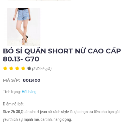
BỎ SỈ QUẦN SHORT NỮ CAO CẤP
80.13- G70
(3 đánh giá)
MÃ S/P:
8013100
Tình trạng:
Hết hàng
Điểm nổi bật:
Size 26-30,Quần short jean nữ rách style là lựa chọn ưa tiên cho bạn gái
yêu thích sự mạnh mẽ, cá tính, năng động.