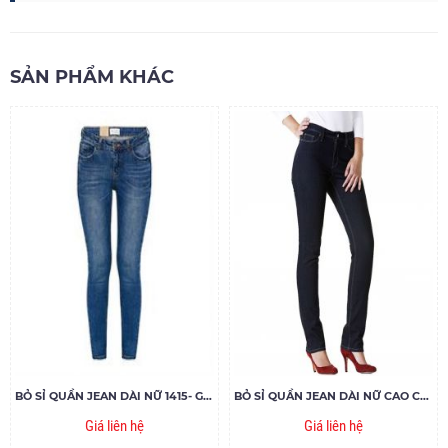
SẢN PHẨM KHÁC
BỎ SỈ QUẦN JEAN DÀI NỮ 1415- G120
BỎ SỈ QUẦN JEAN DÀI NỮ CAO CẤP 81.18- G120
Giá liên hệ
Giá liên hệ