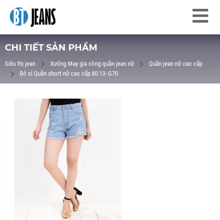
CHI TIẾT SẢN PHẨM
Siêu thị jean
Xưởng May gia công quần jean nữ
Quần jean nữ cao cấp
Bỏ sỉ Quần short nữ cao cấp 80.13- G70