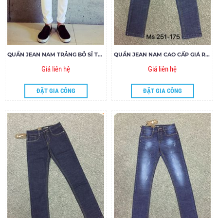
QUẦN JEAN NAM TRẮNG BỎ SỈ TẠI XƯỞNG 09014
QUẦN JEAN NAM CAO CẤP GIÁ RẺ MS251-Y175
Giá liên hệ
Giá liên hệ
ĐẶT GIA CÔNG
ĐẶT GIA CÔNG