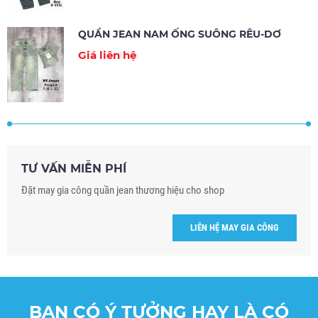
QUẦN JEAN NAM ỐNG SUÔNG RÊU-DƠ
Giá liên hệ
TƯ VẤN MIỄN PHÍ
Đặt may gia công quần jean thương hiệu cho shop
LIÊN HỆ MAY GIA CÔNG
BẠN CÓ Ý TƯỞNG HAY LÀ CÓ