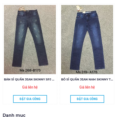
BÁN SỈ QUẦN JEAN SKINNY SPJ MS268-S175
BỎ SỈ QUẦN JEAN NAM SKINNY TTH MS319-D175
Giá liên hệ
Giá liên hệ
ĐẶT GIA CÔNG
ĐẶT GIA CÔNG
Danh mục