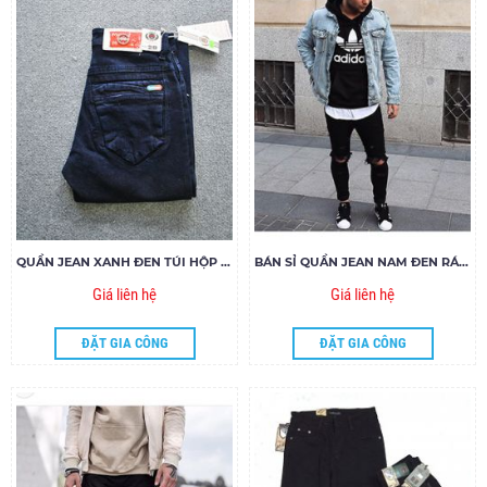
QUẦN JEAN XANH ĐEN TÚI HỘP GIÁ RẺ MS106.155
BÁN SỈ QUẦN JEAN NAM ĐEN RÁCH MS283-V160
Giá liên hệ
Giá liên hệ
ĐẶT GIA CÔNG
ĐẶT GIA CÔNG