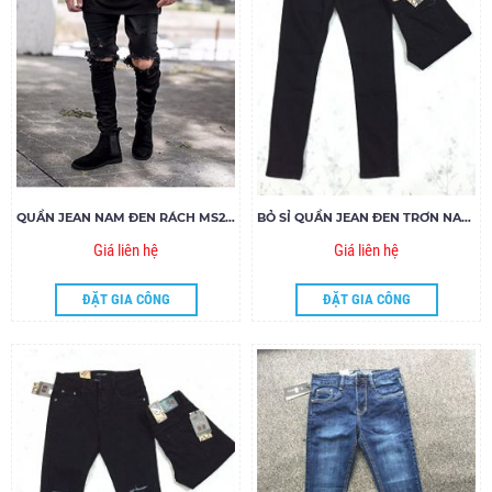
QUẦN JEAN NAM ĐEN RÁCH MS281-B160
BỎ SỈ QUẦN JEAN ĐEN TRƠN NAM SKINNY MS01-L150
Giá liên hệ
Giá liên hệ
ĐẶT GIA CÔNG
ĐẶT GIA CÔNG