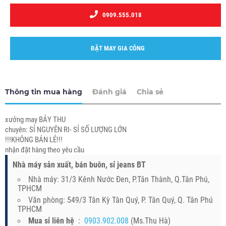
0909.555.018
ĐẶT MAY GIA CÔNG
Thông tin mua hàng
Đánh giá
Chia sẻ
xưởng may BẢY THU
chuyên: SỈ NGUYÊN RI- SỈ SỐ LƯỢNG LỚN
!!!KHÔNG BÁN LẺ!!!
nhận đặt hàng theo yêu cầu
Nhà máy sản xuất, bán buôn, sỉ jeans BT
Nhà máy: 31/3 Kênh Nước Đen, P.Tân Thành, Q.Tân Phú,
TPHCM
Văn phòng: 549/3 Tân Kỳ Tân Quý, P. Tân Quý, Q. Tân Phú
TPHCM
Mua sỉ liên hệ
:
0903.902.008
(Ms.Thu Hà)