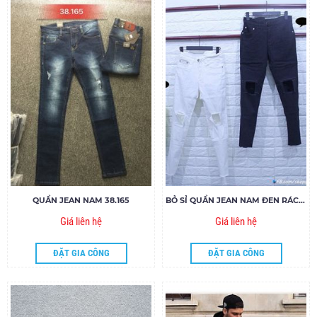
QUẦN JEAN NAM 38.165
BỎ SỈ QUẦN JEAN NAM ĐEN RÁCH, TRƠN. V6.160
Giá liên hệ
Giá liên hệ
ĐẶT GIA CÔNG
ĐẶT GIA CÔNG