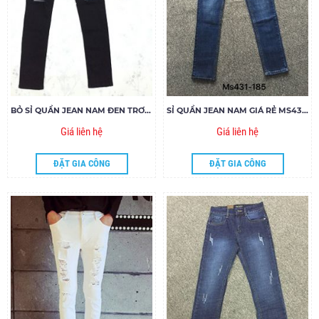
BỎ SỈ QUẦN JEAN NAM ĐEN TRƠN RÁCH GỐI MS354-J155
SỈ QUẦN JEAN NAM GIÁ RẺ MS431-G185
Giá liên hệ
Giá liên hệ
ĐẶT GIA CÔNG
ĐẶT GIA CÔNG