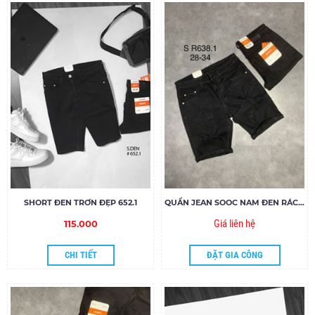
SHORT ĐEN TRƠN ĐẸP 652.1
QUẦN JEAN SOOC NAM ĐEN RÁCH SR638.1
Giá liên hệ
115.000
CHI TIẾT
ĐẶT GIA CÔNG