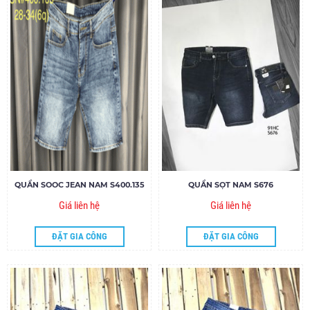
QUẦN SOOC JEAN NAM S400.135
QUẦN SỌT NAM S676
Giá liên hệ
Giá liên hệ
ĐẶT GIA CÔNG
ĐẶT GIA CÔNG