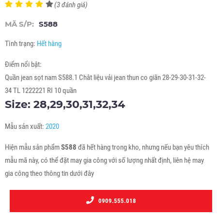
(3 đánh giá)
MÃ S/P:
S588
Tình trạng:
Hết hàng
Điểm nổi bật:
Quần jean sọt nam S588.1 Chât liệu vải jean thun co giãn 28-29-30-31-32-
34 TL 1222221 RI 10 quần
Size: 28,29,30,31,32,34
Mẫu sản xuất:
2020
Hiện mẫu sản phẩm
S588
đã hết hàng trong kho, nhưng nếu bạn yêu thích
mẫu mã này, có thể đặt may gia công với số lượng nhất định, liên hệ may
gia công theo thông tin dưới đây
0909.555.018