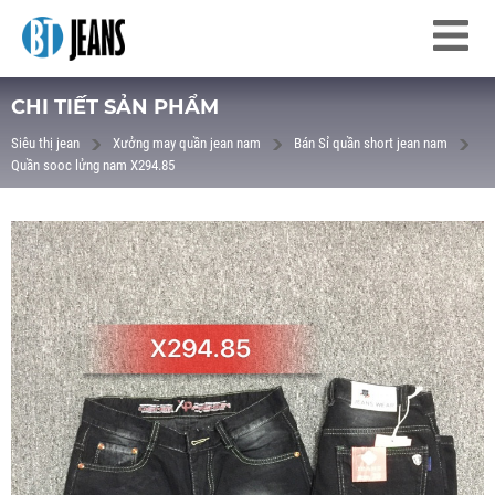
CHI TIẾT SẢN PHẨM
Siêu thị jean
Xưởng may quần jean nam
Bán Sỉ quần short jean nam
Quần sooc lửng nam X294.85