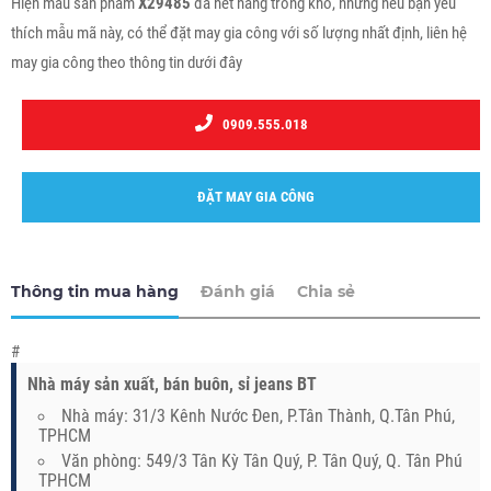
Hiện mẫu sản phẩm
X29485
đã hết hàng trong kho, nhưng nếu bạn yêu
thích mẫu mã này, có thể đặt may gia công với số lượng nhất định, liên hệ
may gia công theo thông tin dưới đây
0909.555.018
ĐẶT MAY GIA CÔNG
Thông tin mua hàng
Đánh giá
Chia sẻ
#
Nhà máy sản xuất, bán buôn, sỉ jeans BT
Nhà máy: 31/3 Kênh Nước Đen, P.Tân Thành, Q.Tân Phú,
TPHCM
Văn phòng: 549/3 Tân Kỳ Tân Quý, P. Tân Quý, Q. Tân Phú
TPHCM