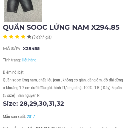
QUẦN SOOC LỬNG NAM X294.85
(3 đánh giá)
MÃ S/P:
X29485
Tình trạng:
Hết hàng
Điểm nổi bật:
Quần sooc lửng nam, chất liệu jean , không co giản, dáng ôm, độ dài dừng
ở khoảng 1-2 cm dưới đầu gối. hình TỰ chụp thật 100%. 1 RI( Dây) 5quần
(5 size). Bán nguyên RI
Size: 28,29,30,31,32
Mẫu sản xuất:
2017