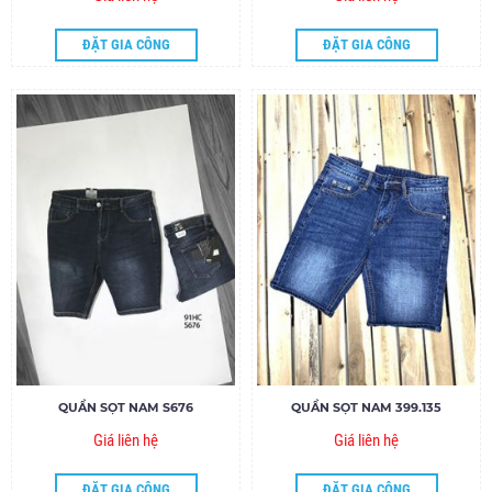
ĐẶT GIA CÔNG
ĐẶT GIA CÔNG
QUẦN SỌT NAM S676
QUẦN SỌT NAM 399.135
Giá liên hệ
Giá liên hệ
ĐẶT GIA CÔNG
ĐẶT GIA CÔNG