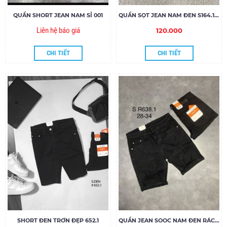
QUẦN SHORT JEAN NAM SỈ 001
QUẦN SỌT JEAN NAM ĐEN S164.120
Liên hệ báo giá
120.000
CHI TIẾT
CHI TIẾT
SHORT ĐEN TRƠN ĐẸP 652.1
QUẦN JEAN SOOC NAM ĐEN RÁCH SR638.1