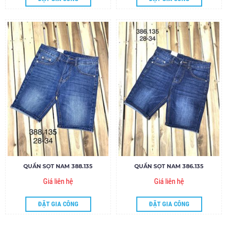
QUẦN SỌT NAM 388.135
QUẦN SỌT NAM 386.135
Giá liên hệ
Giá liên hệ
ĐẶT GIA CÔNG
ĐẶT GIA CÔNG