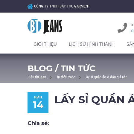
CÔNG TY TNHH BẢY THU GARMENT
X
0
GIỚI THIỆU
LỊCH SỬ HÌNH THÀNH
SẢ
BLOG / TIN TỨC
Siêu thị jean
Tin thời trang
Lấy sỉ quần áo ở đâu giá rẻ?
LẤY SỈ QUẦN 
16/11
14
Chia sẻ: