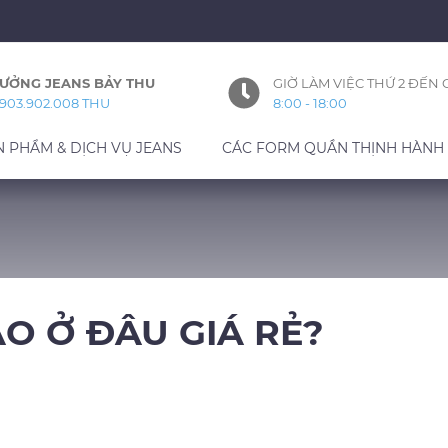
ƯỞNG JEANS BẢY THU
GIỜ LÀM VIỆC THỨ 2 ĐẾN 
903.902.008 THU
8:00 - 18:00
N PHẨM & DỊCH VỤ JEANS
CÁC FORM QUẦN THỊNH HÀNH
ÁO Ở ĐÂU GIÁ RẺ?