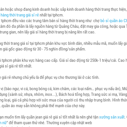
hân hoặc shop đang kinh doanh hoặc sắp kinh doanh hàng thời trang thực hiện
hàng thời trang giá sỉ rẻ
nhất tại tphcm.
 ở tphcm đều vào các trung tâm bán sỉ hàng thời trang như chợ
bỏ sỉ quần áo C
âm đó đa phần là lấy nguồn hàng từ Quảng Châu, đặt may gia công, hoặc qua 
rung gian, nên lấy giá sỉ hàng thời trang bị nâng lên rất cao.
hời trang giá sỉ tại tphcm phân khu vực bình dân, nhiều mẫu mã, muốn lấy gi
ơn giá gốc giao động từ 30 - 75 nghìn đồng/sản phẩm.
i tphcm phân khu vực hàng cao cấp. Giá sỉ dao động từ 250k-1 triệu/cái. Cao 
á sỉ giá rẻ tốt nhất.
giá rẻ nhưng chủ yếu là để phục vụ cho thương lái ở các tỉnh.
 (bào ngư, vi cá, bong bóng cá, kim châm, các loại nấm… phục vụ nấu ăn), Mứ
 dụng (sành sứ, nhựa, nhôm, inox...), Bách hoá tổng hợp, Trang sức xi mạ, Vàn
g loại, giá cả phù hợp với sức mua của người có thu nhập trung bình. Hình thứ
...quần áo may sẵn không phải thế mạnh của chợ này.
muốn tìm lấy quần jean giá rẻ giá sỉ tốt nhất là nên ghé tận
xưởng sản xuất
.
m nữ
" để tham quan thử nhé. Thường xuyên cập nhật web