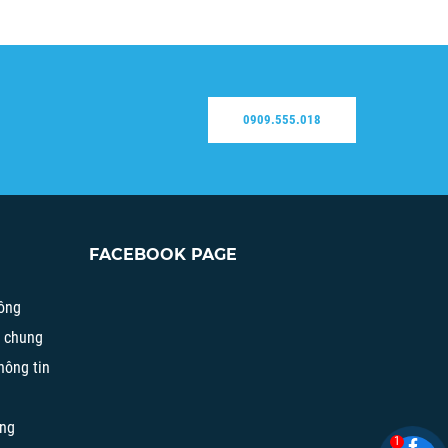
0909.555.018
FACEBOOK PAGE
ông
h chung
hông tin
àng
1