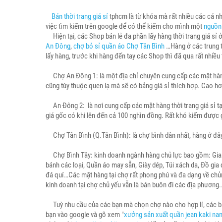
Bán thời trang giá sỉ
tphcm là từ khóa mà rất nhiều các cá n
việc tìm kiếm trên google để có thể kiếm cho mình một
nguồn 
Hiện tại, các Shop bán lẻ đa phần lấy hàng thời trang giá sỉ
An Đông
,
chợ bỏ sỉ quần áo Chợ Tân Bình
…Hàng ở các trung t
lấy hàng, trước khi hàng đến tay các Shop thì đã qua rất nhiều t
Chợ An Đông 1: là một địa chỉ chuyên cung cấp các mặt hàng t
cũng tùy thuộc quen lạ mà sẽ có bảng giá sỉ thích hợp. Cao h
An Đông 2: là nơi cung cấp các mặt hàng thời trang giá sỉ tạ
giá gốc có khi lên đến cả 100 nghìn đồng. Rất khó kiếm được gi
Chợ Tân Bình (Q.Tân Bình): là chợ bình dân nhất, hàng ở đây 
Chợ Bình Tây: kinh doanh ngành hàng chủ lực bao gồm: Gia vị
bánh các loại, Quần áo may sẵn, Giày dép, Túi xách da, Đồ gia
đá quí…Các mặt hàng tại chợ rất phong phú và đa dạng về chủn
kinh doanh tại chợ chủ yếu vẫn là bán buôn đi các địa phương
Tuỳ nhu cầu của các bạn mà chọn chợ nào cho hợp lí, các bạn 
bạn vào google và gõ xem "
xưởng sản xuất quần jean kaki na