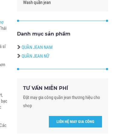
Wash quần jean
,
hợ
Thái
Danh mục sản phẩm
á sỉ
QUẦN JEAN NAM
QUẦN JEAN NỮ
hơn
TƯ VẤN MIỄN PHÍ
t,
Đặt may gia công quần jean thương hiệu cho
g bạc
shop
c
LIÊN HỆ MAY GIA CÔNG
 Các