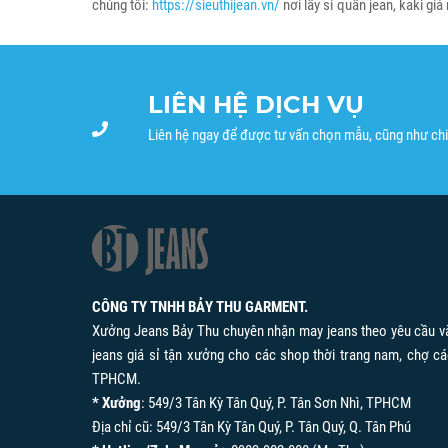
chúng tôi:
https://sieuthijean.vn/
nơi lấy sỉ quần jean, kaki giá
LIÊN HỆ DỊCH VỤ
Liên hệ ngay để được tư vấn chọn mẫu, cũng như chi
CÔNG TY TNHH BẢY THU GARMENT.
Xưởng Jeans Bảy Thu chuyên nhận may jeans theo yêu cầu v
jeans giá sỉ tận xưởng cho các shop thời trang nam, chợ cá
TPHCM.
* Xưởng
: 549/3 Tân Kỳ Tân Quý, P. Tân Sơn Nhì, TPHCM
Địa chỉ cũ: 549/3 Tân Kỳ Tân Quý, P. Tân Quý, Q. Tân Phú