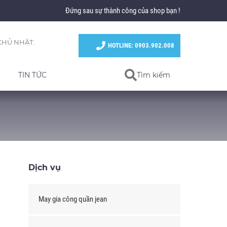
Đứng sau sự thành công của shop bạn !
CHỦ NHẬT:
HOTLINE: 0903.902.008
TIN TỨC
Tìm kiếm
Dịch vụ
May gia công quần jean