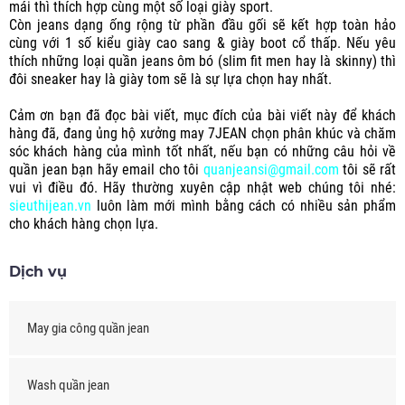
mái thì thích hợp cùng một số loại giày sport.
Còn jeans dạng ống rộng từ phần đầu gối sẽ kết hợp toàn hảo
cùng với 1 số kiểu giày cao sang & giày boot cổ thấp. Nếu yêu
thích những loại quần jeans ôm bó (slim fit men hay là skinny) thì
đôi sneaker hay là giày tom sẽ là sự lựa chọn hay nhất.
Cảm ơn bạn đã đọc bài viết, mục đích của bài viết này để khách
hàng đã, đang ủng hộ xưởng may 7JEAN chọn phân khúc và chăm
sóc khách hàng của mình tốt nhất, nếu bạn có những câu hỏi về
quần jean bạn hãy email cho tôi
quanjeansi@gmail.com
tôi sẽ rất
vui vì điều đó. Hãy thường xuyên cập nhật web chúng tôi nhé:
sieuthijean.vn
luôn làm mới mình bằng cách có nhiều sản phẩm
cho khách hàng chọn lựa.
Dịch vụ
May gia công quần jean
Wash quần jean