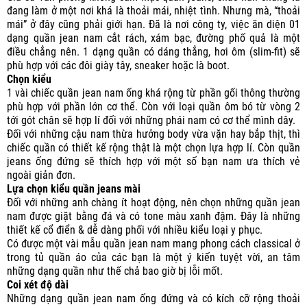
đang làm ở một nơi khá là thoải mái, nhiệt tình. Nhưng mà, “thoải
mái” ở đây cũng phải giới hạn. Đã là nơi công ty, việc ăn diện 01
dạng quần jean nam cắt rách, xám bạc, đường phố quả là một
điều chẳng nên. 1 dạng quần có dáng thẳng, hơi ôm (slim-fit) sẽ
phù hợp với các đôi giày tây, sneaker hoặc là boot.
Chọn kiểu
1 vài chiếc quần jean nam ống khá rộng từ phần gối thông thường
phù hợp với phần lớn cơ thể. Còn với loại quần ôm bó từ vòng 2
tới gót chân sẽ hợp lí đối với những phái nam có cơ thể mình dây.
Đối với những cậu nam thừa hưởng body vừa vặn hay bắp thịt, thì
chiếc quần có thiết kế rộng thật là một chọn lựa hợp lí. Còn quần
jeans ống đứng sẽ thích hợp với một số bạn nam ưa thích vẻ
ngoài giản đơn.
Lựa chọn kiểu quần jeans mài
Đối với những anh chàng ít hoạt động, nên chọn những quần jean
nam được giặt bằng đá và có tone màu xanh đậm. Đây là những
thiết kế cổ điển & dễ dàng phối với nhiều kiểu loại y phục.
Có được một vài mẫu quần jean nam mang phong cách classical ở
trong tủ quần áo của các bạn là một ý kiến tuyệt vời, an tâm
những dạng quần như thế chả bao giờ bị lỗi mốt.
Coi xét độ dài
Những dạng quần jean nam ống đứng và có kích cỡ rộng thoải