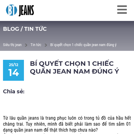
BLOG / TIN TỨC
Siêu thị jean
Tin tức
Bí quyết chọn 1 chiếc quần jean nam đúng ý
BÍ QUYẾT CHỌN 1 CHIẾC
25/12
14
QUẦN JEAN NAM ĐÚNG Ý
Chia sẻ:
Từ lâu quần jeans là trang phục luôn có trong tủ đồ của hầu hết
chàng trai. Tuy nhiên, mình đã biết phải làm sao để tìm sắm 01
dạng quần jean nam để thật thích hợp chưa nào?