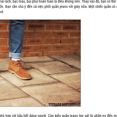
ài rách, bạc màu, bụi phủi hoàn toàn là điều không nên. Thay vào đó, bạn có thể
. Bạn cần chú ý đến cả việc phối quần jeans với giày nữa. Một chiếc quần có
ot.
phù hợp với hầu hết dáng người. Còn kiểu quần jeans ôm sát từ phần eo đến m