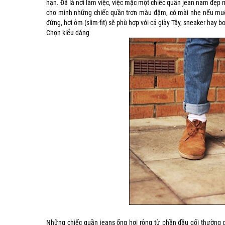
hạn. Đã là nơi làm việc, việc mặc một chiếc quần jean nam đẹp m
cho mình những chiếc quần trơn màu đậm, có mài nhẹ nếu muốn
đứng, hơi ôm (slim-fit) sẽ phù hợp với cả giày Tây, sneaker hay bo
Chọn kiểu dáng
Những chiếc quần jeans ống hơi rộng từ phần đầu gối thường 