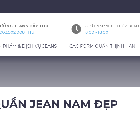
ƯỞNG JEANS BẢY THU
GIỜ LÀM VIỆC THỨ 2 ĐẾN 
903.902.008 THU
8:00 - 18:00
N PHẨM & DỊCH VỤ JEANS
CÁC FORM QUẦN THỊNH HÀNH
UẦN JEAN NAM ĐẸP