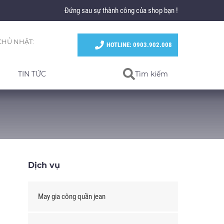
Đứng sau sự thành công của shop bạn !
CHỦ NHẬT:
HOTLINE: 0903.902.008
TIN TỨC
Tìm kiếm
Dịch vụ
May gia công quần jean