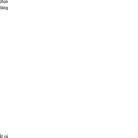
 chọn
 dáng
ắt cá