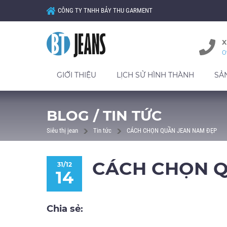
CÔNG TY TNHH BẢY THU GARMENT
X
0
GIỚI THIỆU
LỊCH SỬ HÌNH THÀNH
SẢ
BLOG / TIN TỨC
Siêu thị jean
Tin tức
CÁCH CHỌN QUẦN JEAN NAM ĐẸP
CÁCH CHỌN Q
31/12
14
Chia sẻ: