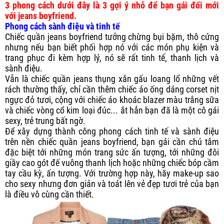
3 phong cách dưới đây là 3 gợi ý nhỏ để bạn gái đổi mới
với jeans boyfriend.
Phong cách sành điệu và tinh tế
Chiếc quần jeans boyfriend tưởng chừng bụi bặm, thô cứng
nhưng nếu bạn biết phối hợp nó với các món phụ kiện và
trang phục đi kèm hợp lý, nó sẽ rất tinh tế, thanh lịch và
sành điệu.
Vẫn là chiếc quần jeans thụng xắn gấu loang lổ những vết
rách thường thấy, chỉ cần thêm chiếc áo ống dáng corset nịt
ngực đỏ tươi, cộng với chiếc áo khoác blazer màu trắng sữa
và chiếc vòng cổ kim loại đúc... ắt hẳn bạn đã là một cô gái
sexy, trẻ trung bất ngờ.
Để xây dựng thành công phong cách tinh tế và sành điệu
trên nền chiếc quần jeans boyfriend, bạn gái cần chú tâm
đặc biệt tới những món trang sức ấn tượng, tới những đôi
giầy cao gót đế vuông thanh lịch hoặc những chiếc bóp cầm
tay cầu kỳ, ấn tượng. Với trường hợp này, hãy make-up sao
cho sexy nhưng đơn giản và toát lên vẻ đẹp tươi trẻ của bạn
là điều vô cùng cần thiết.