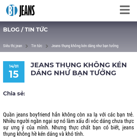
BLOG / TIN TỨC
Siêu thị jean
Tin tức
Jeans thụng không kén dáng như bạn tưởng
JEANS THỤNG KHÔNG KÉN
14/01
15
DÁNG NHƯ BẠN TƯỞNG
Chia sẻ:
Quần jeans boyfriend hẳn không còn xa lạ với các bạn trẻ.
Nhiều người ngần ngại sợ nó làm xấu đi vóc dáng chưa thực
sự ưng ý của mình. Nhưng thực chất bạn có biết, jeans
thụng không hề kén dáng và khó tính.