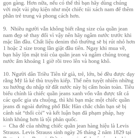
gọn gàng. Hơn nữa, nếu có thể thì bạn hãy dùng chúng
với một vài phụ kiện như một chiếc túi xách nam để thêm
phần trẻ trung và phong cách hơn.
9. Nhiều người vẫn không biết rằng size của quần jean
nam đẹp sẽ thay đổi vì vậy nên hãy ngâm nước trước khi
mặc lần đầu. Chất liệu denim thô thường sẽ bị rút nhỏ hơn
1 hoặc 2 size trong lần giặt đầu tiên. Ngay khi mua về,
bạn hãy lộn mặt trái của quần jean và ngâm chúng trong
nước ấm khoảng 1 giờ rồi treo lên và hong khô.
10. Người dân Triều Tiên từ già, trẻ, lớn, bé đều được dạy
rằng Mỹ là kẻ thù truyền kiếp. Thế nên tuyệt nhiên những
xu hướng du nhập từ đất nước này bị cấm hoàn toàn. Tiêu
biểu chính là chiếc quần jeans xanh vốn vẫn được tất cả
các quốc gia ưa chuộng, thì khi bạn mặc một chiếc quần
jeans đi ngoài đường phố Bắc Hàn chắc chắn bạn sẽ bị
cảnh sát “thổi còi” và kết luận bạn đã phạm pháp, hay
kinh khủng hơn là tội phản quốc.
– Cha đẻ của những chiếc quần jean hàng hiệu là Levis
Strauss. Levis Strauss sinh ngày 26 tháng 2 năm 1829 tại