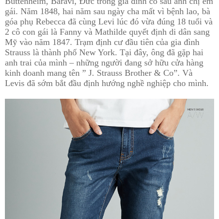
Buttenheim, Baravi, Đức trong gia đình có sáu anh chị em
gái. Năm 1848, hai năm sau ngày cha mất vì bệnh lao, bà
góa phụ Rebecca đã cùng Levi lúc đó vừa đúng 18 tuổi và
2 cô con gái là Fanny và Mathilde quyết định di dân sang
Mỹ vào năm 1847. Trạm định cư đầu tiên của gia đình
Strauss là thành phố New York. Tại đây, ông đã gặp hai
anh trai của mình – những người đang sở hữu cửa hàng
kinh doanh mang tên ” J. Strauss Brother & Co”. Và
Levis đã sớm bắt đầu định hướng nghề nghiệp cho mình.