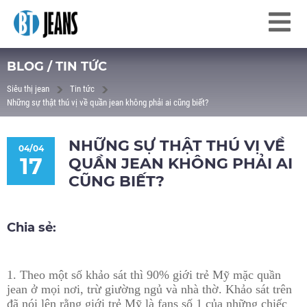
BLOG / TIN TỨC
Siêu thị jean
Tin tức
Những sự thật thú vị về quần jean không phải ai cũng biết?
NHỮNG SỰ THẬT THÚ VỊ VỀ
04/04
17
QUẦN JEAN KHÔNG PHẢI AI
CŨNG BIẾT?
Chia sẻ:
1. Theo một số khảo sát thì 90% giới trẻ Mỹ mặc quần
jean ở mọi nơi, trừ giường ngủ và nhà thờ. Khảo sát trên
đã nói lên rằng giới trẻ Mỹ là fans số 1 của những chiếc