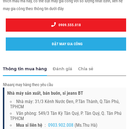
thích mẫu mã này, có thể đặt may gia công với số lượng nhất định, liên hệ
may gia công theo thông tin dưới đây
0909.555.018
ĐẶT MAY GIA CÔNG
Thông tin mua hàng
Đánh giá
Chia sẻ
Nhaanj may hàng theo yêu cầu
Nhà máy sản xuất, bán buôn, sỉ jeans BT
Nhà máy: 31/3 Kênh Nước Đen, P.Tân Thành, Q.Tân Phú,
TPHCM
Văn phòng: 549/3 Tân Kỳ Tân Quý, P. Tân Quý, Q. Tân Phú
TPHCM
Mua sỉ liên hệ
:
0903.902.008
(Ms.Thu Hà)