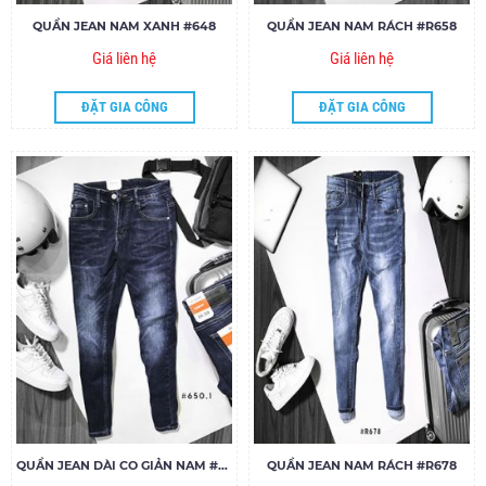
QUẦN JEAN NAM XANH #648
QUẦN JEAN NAM RÁCH #R658
Giá liên hệ
Giá liên hệ
ĐẶT GIA CÔNG
ĐẶT GIA CÔNG
QUẦN JEAN DÀI CO GIẢN NAM #650
QUẦN JEAN NAM RÁCH #R678