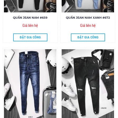
QUẦN JEAN NAM #659
QUẦN JEAN NAM XANH #672
Giá liên hệ
Giá liên hệ
ĐẶT GIA CÔNG
ĐẶT GIA CÔNG