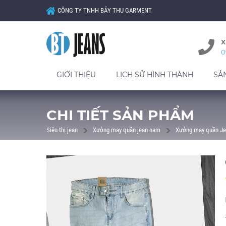
CÔNG TY TNHH BẢY THU GARMENT
X
0
GIỚI THIỆU
LỊCH SỬ HÌNH THÀNH
SẢ
CHI TIẾT SẢN PHẨM
Siêu thị jean
Xưởng may quần jean nam
Xưởng may quần Je