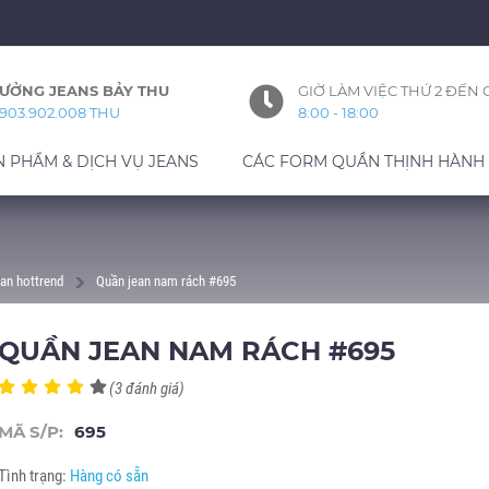
ƯỞNG JEANS BẢY THU
GIỜ LÀM VIỆC THỨ 2 ĐẾN 
903.902.008 THU
8:00 - 18:00
N PHẨM & DỊCH VỤ JEANS
CÁC FORM QUẦN THỊNH HÀNH
an hottrend
Quần jean nam rách #695
QUẦN JEAN NAM RÁCH #695
(3 đánh giá)
MÃ S/P:
695
Tình trạng:
Hàng có sẵn