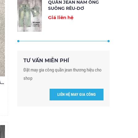
QUẦN JEAN NAM ỐNG
SUÔNG RÊU-DƠ
Giá liên hệ
TƯ VẤN MIỄN PHÍ
Đặt may gia công quần jean thương hiệu cho
shop
QUẦN JEAN NAM ĐEN RÁCH 35.150
LIÊN HỆ MAY GIA CÔNG