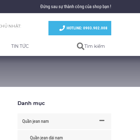
Đứng sau sự thành công của shop bạn !
CHỦ NHẬT:
HOTLINE: 0903.902.008
TIN TỨC
Tìm kiếm
Danh mục
Quần jean nam
Quần jean dài nam