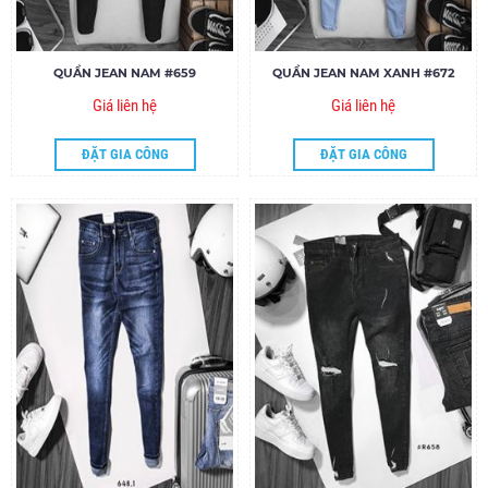
QUẦN JEAN NAM #659
QUẦN JEAN NAM XANH #672
Giá liên hệ
Giá liên hệ
ĐẶT GIA CÔNG
ĐẶT GIA CÔNG