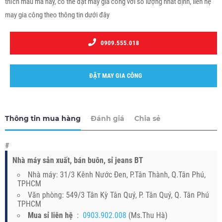
thích mẫu mã này, có thể đặt may gia công với số lượng nhất định, liên hệ
may gia công theo thông tin dưới đây
0909.555.018
ĐẶT MAY GIA CÔNG
Thông tin mua hàng
Đánh giá
Chia sẻ
#
Nhà máy sản xuất, bán buôn, sỉ jeans BT
Nhà máy: 31/3 Kênh Nước Đen, P.Tân Thành, Q.Tân Phú,
TPHCM
Văn phòng: 549/3 Tân Kỳ Tân Quý, P. Tân Quý, Q. Tân Phú
TPHCM
Mua sỉ liên hệ
:
0903.902.008
(Ms.Thu Hà)