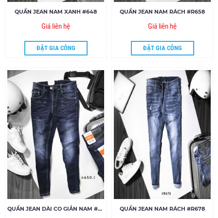
QUẦN JEAN NAM XANH #648
QUẦN JEAN NAM RÁCH #R658
Giá liên hệ
Giá liên hệ
ĐẶT GIA CÔNG
ĐẶT GIA CÔNG
QUẦN JEAN DÀI CO GIẢN NAM #650
QUẦN JEAN NAM RÁCH #R678