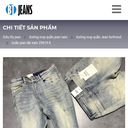
CHI TIẾT SẢN PHẨM
Siêu thị jean
Xưởng may quần jean nam
Xưởng may quần Jean hottrend
Quần jean dài nam ZR619.8