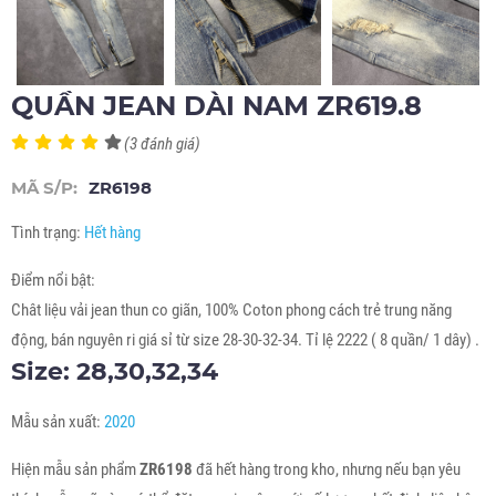
QUẦN JEAN DÀI NAM ZR619.8
(3 đánh giá)
MÃ S/P:
ZR6198
Tình trạng:
Hết hàng
Điểm nổi bật:
Chât liệu vải jean thun co giãn, 100% Coton phong cách trẻ trung năng
động, bán nguyên ri giá sỉ từ size 28-30-32-34. Tỉ lệ 2222 ( 8 quần/ 1 dây) .
Size: 28,30,32,34
Mẫu sản xuất:
2020
Hiện mẫu sản phẩm
ZR6198
đã hết hàng trong kho, nhưng nếu bạn yêu