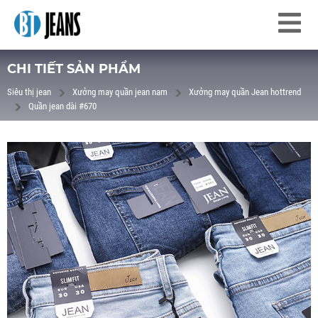
CHI TIẾT SẢN PHẨM
Siêu thị jean
Xưởng may quần jean nam
Xưởng may quần Jean hottrend
Quần jean dài #670