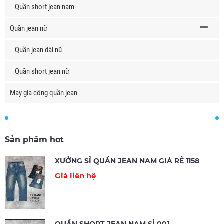
Quần short jean nam
Quần jean nữ
Quần jean dài nữ
Quần short jean nữ
May gia công quần jean
Sản phẩm hot
XƯỞNG SỈ QUẦN JEAN NAM GIÁ RẺ 1158
Giá liên hệ
QUẦN SHORT JEAN NAM SỈ 001