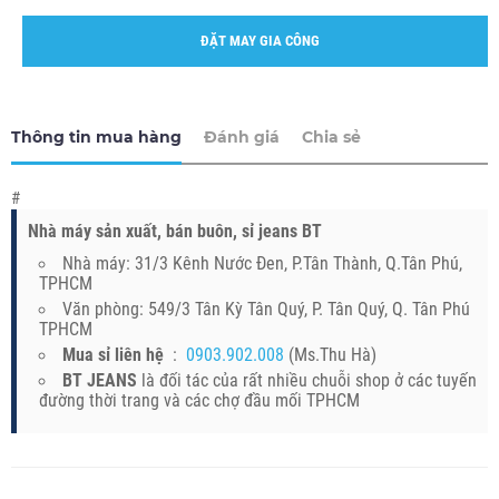
ĐẶT MAY GIA CÔNG
Thông tin mua hàng
Đánh giá
Chia sẻ
#
Nhà máy sản xuất, bán buôn, sỉ jeans BT
Nhà máy: 31/3 Kênh Nước Đen, P.Tân Thành, Q.Tân Phú,
TPHCM
Văn phòng: 549/3 Tân Kỳ Tân Quý, P. Tân Quý, Q. Tân Phú
TPHCM
Mua sỉ liên hệ
:
0903.902.008
(Ms.Thu Hà)
BT JEANS
là đối tác của rất nhiều chuỗi shop ở các tuyến
đường thời trang và các chợ đầu mối TPHCM