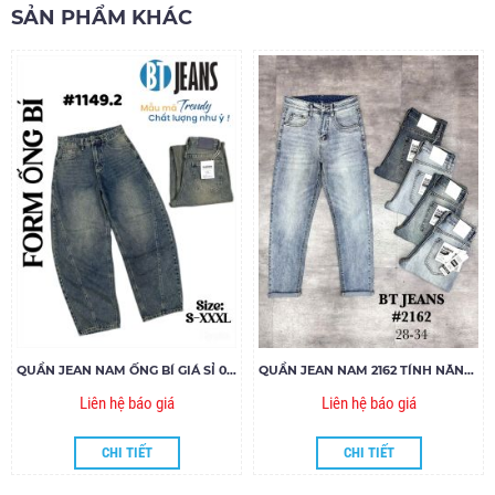
SẢN PHẨM KHÁC
QUẦN JEAN NAM ỐNG BÍ GIÁ SỈ 001
QUẦN JEAN NAM 2162 TÍNH NĂNG LÀM MÁT COOLMAX
Liên hệ báo giá
Liên hệ báo giá
CHI TIẾT
CHI TIẾT