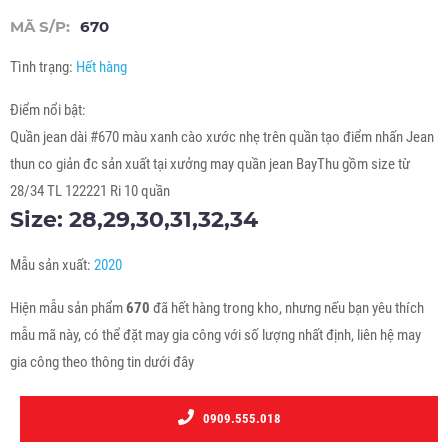
MÃ S/P:
670
Tình trạng:
Hết hàng
Điểm nổi bật:
Quần jean dài #670 màu xanh cào xước nhẹ trên quần tạo điểm nhấn Jean
thun co giản đc sản xuất tại xưởng may quần jean BayThu gồm size từ
28/34 TL 122221 Ri 10 quần
Size: 28,29,30,31,32,34
Mẫu sản xuất:
2020
Hiện mẫu sản phẩm
670
đã hết hàng trong kho, nhưng nếu bạn yêu thích
mẫu mã này, có thể đặt may gia công với số lượng nhất định, liên hệ may
gia công theo thông tin dưới đây
0909.555.018