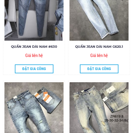
QUẦN JEAN DÀI NAM #630
QUẦN JEAN DÀI NAM G620.1
Giá liên hệ
Giá liên hệ
ĐẶT GIA CÔNG
ĐẶT GIA CÔNG