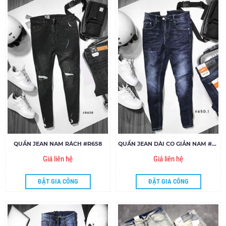
QUẦN JEAN NAM RÁCH #R658
QUẦN JEAN DÀI CO GIẢN NAM #650
Giá liên hệ
Giá liên hệ
ĐẶT GIA CÔNG
ĐẶT GIA CÔNG