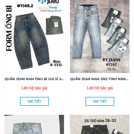
QUẦN JEAN NAM ỐNG BÍ GIÁ SỈ 001
QUẦN JEAN NAM 2162 TÍNH NĂNG LÀM MÁT COOLMAX
Liên hệ báo giá
Liên hệ báo giá
CHI TIẾT
CHI TIẾT