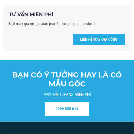
TƯ VẤN MIỄN PHÍ
Đặt may gia công quần jean thương hiệu cho shop
LIÊN HỆ MAY GIA CÔNG
BẠN CÓ Ý TƯỞNG HAY LÀ CÓ
MẪU GỐC
MAY MẪU JEANS MIỄN PHÍ
0909 555 018