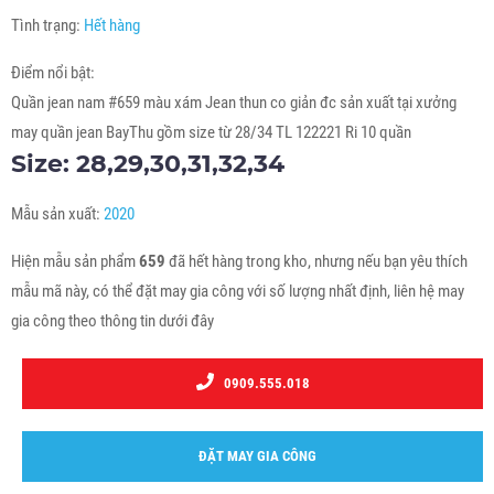
Tình trạng:
Hết hàng
Điểm nổi bật:
Quần jean nam #659 màu xám Jean thun co giản đc sản xuất tại xưởng
may quần jean BayThu gồm size từ 28/34 TL 122221 Ri 10 quần
Size: 28,29,30,31,32,34
Mẫu sản xuất:
2020
Hiện mẫu sản phẩm
659
đã hết hàng trong kho, nhưng nếu bạn yêu thích
mẫu mã này, có thể đặt may gia công với số lượng nhất định, liên hệ may
gia công theo thông tin dưới đây
0909.555.018
ĐẶT MAY GIA CÔNG