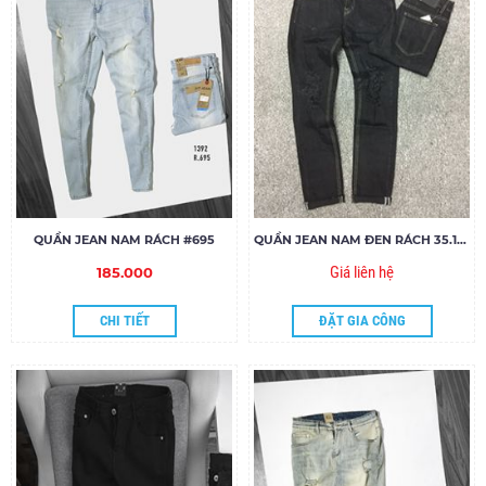
QUẦN JEAN NAM RÁCH #695
QUẦN JEAN NAM ĐEN RÁCH 35.150
Giá liên hệ
185.000
CHI TIẾT
ĐẶT GIA CÔNG