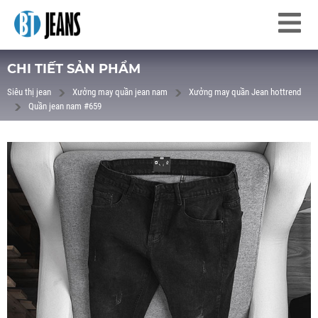
CHI TIẾT SẢN PHẨM
Siêu thị jean
Xưởng may quần jean nam
Xưởng may quần Jean hottrend
Quần jean nam #659