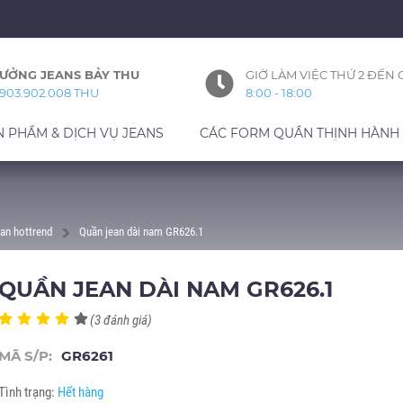
ƯỞNG JEANS BẢY THU
GIỜ LÀM VIỆC THỨ 2 ĐẾN 
903.902.008 THU
8:00 - 18:00
N PHẨM & DỊCH VỤ JEANS
CÁC FORM QUẦN THỊNH HÀNH
an hottrend
Quần jean dài nam GR626.1
QUẦN JEAN DÀI NAM GR626.1
(3 đánh giá)
MÃ S/P:
GR6261
Tình trạng:
Hết hàng