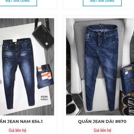
ĐẶT GIA CÔNG
ĐẶT GIA CÔNG
ẦN JEAN NAM 654.1
QUẦN JEAN DÀI #670
Giá liên hệ
Giá liên hệ