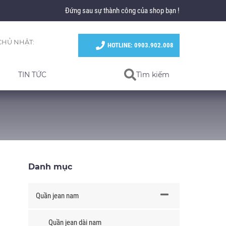
Đứng sau sự thành công của shop bạn !
CHỦ NHẬT:
HOTLINE: 0903.902.008
TIN TỨC
Tìm kiếm
Danh mục
Quần jean nam
Quần jean dài nam