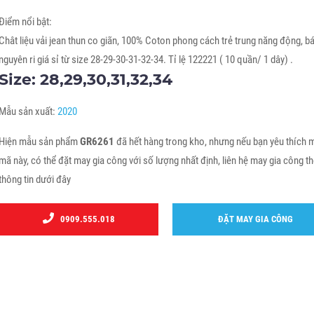
Điểm nổi bật:
Chât liệu vải jean thun co giãn, 100% Coton phong cách trẻ trung năng động, b
nguyên ri giá sỉ từ size 28-29-30-31-32-34. Tỉ lệ 122221 ( 10 quần/ 1 dây) .
Size: 28,29,30,31,32,34
Mẫu sản xuất:
2020
Hiện mẫu sản phẩm
GR6261
đã hết hàng trong kho, nhưng nếu bạn yêu thích 
mã này, có thể đặt may gia công với số lượng nhất định, liên hệ may gia công t
thông tin dưới đây
0909.555.018
ĐẶT MAY GIA CÔNG