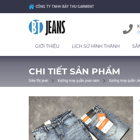
CÔNG TY TNHH BẢY THU GARMENT
X
0
GIỚI THIỆU
LỊCH SỬ HÌNH THÀNH
SẢ
CHI TIẾT SẢN PHẨM
Siêu thị jean
Xưởng may quần jean nam
Xưởng may quần Je