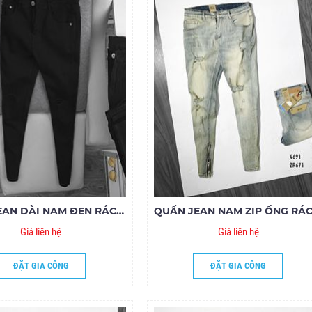
QUẦN JEAN DÀI NAM ĐEN RÁCH GỐI ZIPPER
Giá liên hệ
Giá liên hệ
ĐẶT GIA CÔNG
ĐẶT GIA CÔNG