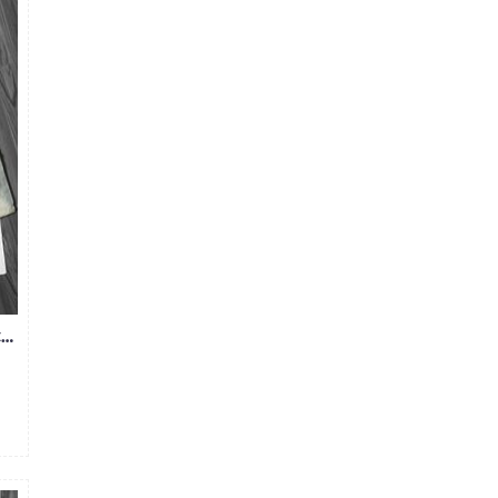
QUẦN JEAN NAM ZIP ỐNG RÁCH ZR671