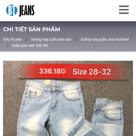
CHI TIẾT SẢN PHẨM
Siêu thị jean
Xưởng may quần jean nam
Xưởng may quần Jean hottrend
Quần jean nam 336.180