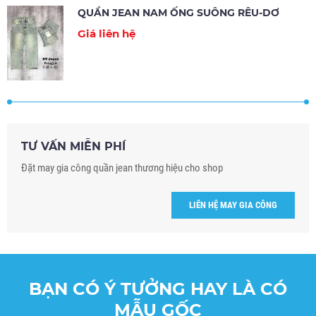
QUẦN JEAN NAM ỐNG SUÔNG RÊU-DƠ
Giá liên hệ
TƯ VẤN MIỄN PHÍ
Đặt may gia công quần jean thương hiệu cho shop
LIÊN HỆ MAY GIA CÔNG
BẠN CÓ Ý TƯỞNG HAY LÀ CÓ
MẪU GỐC