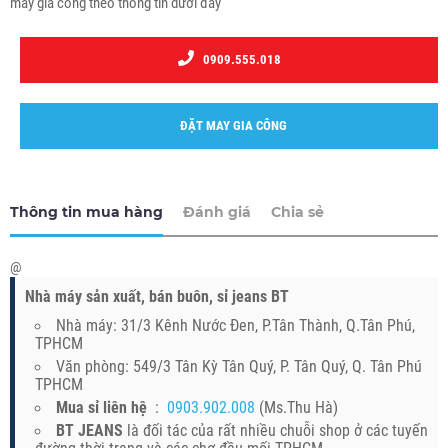
may gia công theo thông tin dưới đây
0909.555.018
ĐẶT MAY GIA CÔNG
Thông tin mua hàng
Đánh giá
Chia sẻ
@
Nhà máy sản xuất, bán buôn, sỉ jeans BT
Nhà máy: 31/3 Kênh Nước Đen, P.Tân Thành, Q.Tân Phú,
TPHCM
Văn phòng: 549/3 Tân Kỳ Tân Quý, P. Tân Quý, Q. Tân Phú
TPHCM
Mua sỉ liên hệ
:
0903.902.008
(Ms.Thu Hà)
BT JEANS
là đối tác của rất nhiều chuỗi shop ở các tuyến