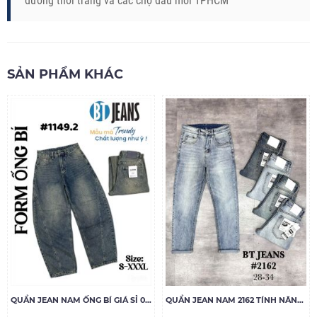
đường thời trang và các chợ đầu mối TPHCM
SẢN PHẨM KHÁC
QUẦN JEAN NAM ỐNG BÍ GIÁ SỈ 001
QUẦN JEAN NAM 2162 TÍNH NĂNG LÀM MÁT COOLMAX