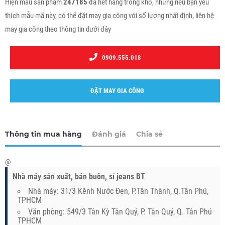
Hiện mẫu sản phẩm
247185
đã hết hàng trong kho, nhưng nếu bạn yêu
thích mẫu mã này, có thể đặt may gia công với số lượng nhất định, liên hệ
may gia công theo thông tin dưới đây
0909.555.018
ĐẶT MAY GIA CÔNG
Thông tin mua hàng
Đánh giá
Chia sẻ
@
Nhà máy sản xuất, bán buôn, sỉ jeans BT
Nhà máy: 31/3 Kênh Nước Đen, P.Tân Thành, Q.Tân Phú,
TPHCM
Văn phòng: 549/3 Tân Kỳ Tân Quý, P. Tân Quý, Q. Tân Phú
TPHCM