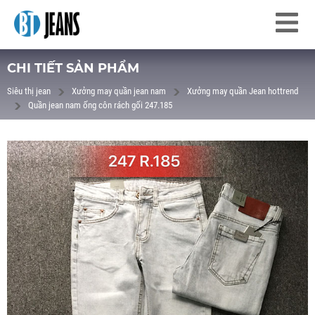
CHI TIẾT SẢN PHẨM
Siêu thị jean
Xưởng may quần jean nam
Xưởng may quần Jean hottrend
Quần jean nam ống côn rách gối 247.185