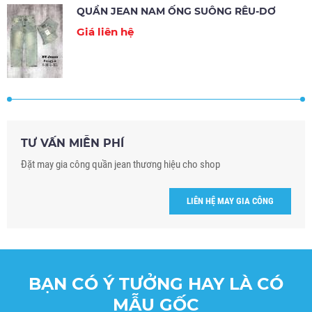
QUẦN JEAN NAM ỐNG SUÔNG RÊU-DƠ
Giá liên hệ
TƯ VẤN MIỄN PHÍ
Đặt may gia công quần jean thương hiệu cho shop
LIÊN HỆ MAY GIA CÔNG
BẠN CÓ Ý TƯỞNG HAY LÀ CÓ
MẪU GỐC