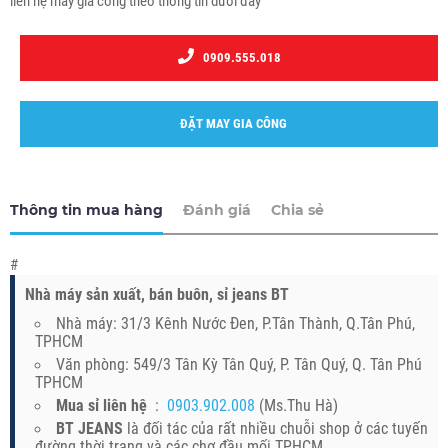
liên hệ may gia công theo thông tin dưới đây
0909.555.018
ĐẶT MAY GIA CÔNG
Thông tin mua hàng
Đánh giá
Chia sẻ
#
Nhà máy sản xuất, bán buôn, sỉ jeans BT
Nhà máy: 31/3 Kênh Nước Đen, P.Tân Thành, Q.Tân Phú,
TPHCM
Văn phòng: 549/3 Tân Kỳ Tân Quý, P. Tân Quý, Q. Tân Phú
TPHCM
Mua sỉ liên hệ
:
0903.902.008
(Ms.Thu Hà)
BT JEANS
là đối tác của rất nhiều chuỗi shop ở các tuyến
đường thời trang và các chợ đầu mối TPHCM