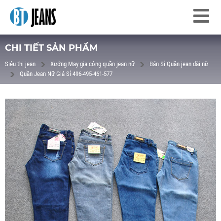
CHI TIẾT SẢN PHẨM
Siêu thị jean
Xưởng May gia công quần jean nữ
Bán Sỉ Quần jean dài nữ
Quần Jean Nữ Giá Sỉ 496-495-461-577