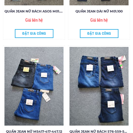
QUẦN JEAN NỮ RÁCH ASOS M01.95
QUẦN JEAN DÀI NỮ M01.100
Giá liên hệ
Giá liên hệ
ĐẶT GIA CÔNG
ĐẶT GIA CÔNG
QUẦN JEAN NỮ MS417-417-447.12
QUẦN JEAN NỮ RÁCH 576-559-549.12