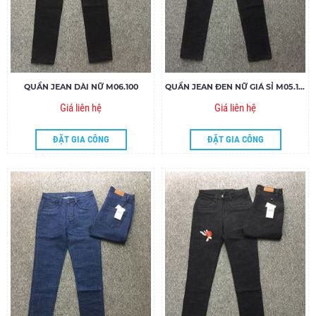
QUẦN JEAN DÀI NỮ M06.100
QUẦN JEAN ĐEN NỮ GIÁ SỈ M05.100
Giá liên hệ
Giá liên hệ
ĐẶT GIA CÔNG
ĐẶT GIA CÔNG