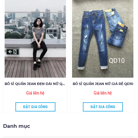
BỎ SỈ QUẦN JEAN ĐEN DÀI NỮ QDN04
BỎ SỈ QUẦN JEAN NỮ GIÁ RẺ QD10
Giá liên hệ
Giá liên hệ
ĐẶT GIA CÔNG
ĐẶT GIA CÔNG
Danh mục