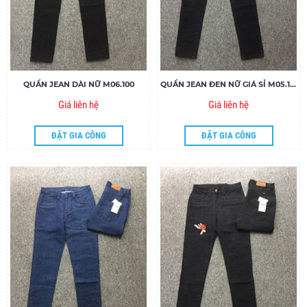
QUẦN JEAN DÀI NỮ M06.100
QUẦN JEAN ĐEN NỮ GIÁ SỈ M05.100
Giá liên hệ
Giá liên hệ
ĐẶT GIA CÔNG
ĐẶT GIA CÔNG