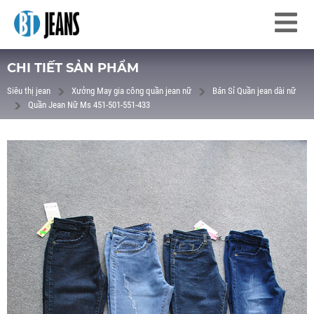
CHI TIẾT SẢN PHẨM
Siêu thị jean
Xưởng May gia công quần jean nữ
Bán Sỉ Quần jean dài nữ
Quần Jean Nữ Ms 451-501-551-433