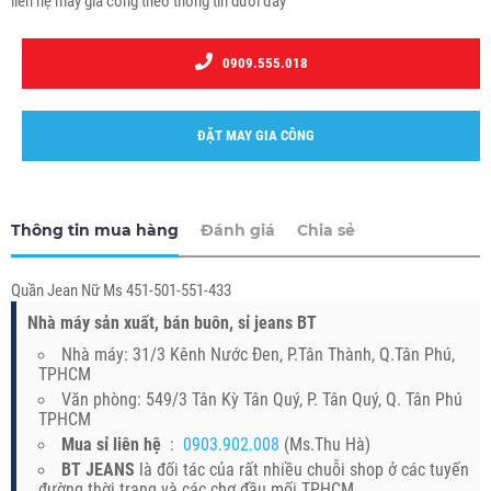
liên hệ may gia công theo thông tin dưới đây
0909.555.018
ĐẶT MAY GIA CÔNG
Thông tin mua hàng
Đánh giá
Chia sẻ
Quần Jean Nữ Ms 451-501-551-433
Nhà máy sản xuất, bán buôn, sỉ jeans BT
Nhà máy: 31/3 Kênh Nước Đen, P.Tân Thành, Q.Tân Phú,
TPHCM
Văn phòng: 549/3 Tân Kỳ Tân Quý, P. Tân Quý, Q. Tân Phú
TPHCM
Mua sỉ liên hệ
:
0903.902.008
(Ms.Thu Hà)
BT JEANS
là đối tác của rất nhiều chuỗi shop ở các tuyến
đường thời trang và các chợ đầu mối TPHCM