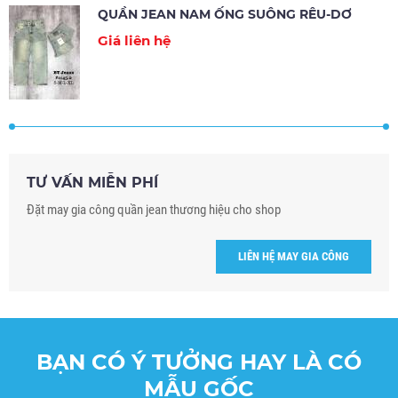
QUẦN JEAN NAM ỐNG SUÔNG RÊU-DƠ
Giá liên hệ
TƯ VẤN MIỄN PHÍ
Đặt may gia công quần jean thương hiệu cho shop
LIÊN HỆ MAY GIA CÔNG
BẠN CÓ Ý TƯỞNG HAY LÀ CÓ
MẪU GỐC