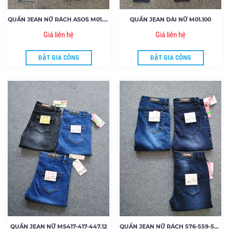
QUẦN JEAN NỮ RÁCH ASOS M01.95
QUẦN JEAN DÀI NỮ M01.100
Giá liên hệ
Giá liên hệ
ĐẶT GIA CÔNG
ĐẶT GIA CÔNG
QUẦN JEAN NỮ MS417-417-447.12
QUẦN JEAN NỮ RÁCH 576-559-549.12