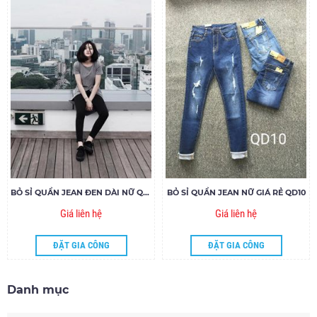
BỎ SỈ QUẦN JEAN ĐEN DÀI NỮ QDN04
BỎ SỈ QUẦN JEAN NỮ GIÁ RẺ QD10
Giá liên hệ
Giá liên hệ
ĐẶT GIA CÔNG
ĐẶT GIA CÔNG
Danh mục