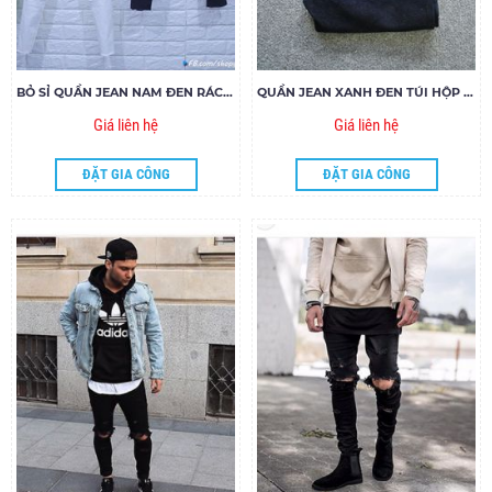
BỎ SỈ QUẦN JEAN NAM ĐEN RÁCH, TRƠN. V6.160
QUẦN JEAN XANH ĐEN TÚI HỘP GIÁ RẺ MS106.155
Giá liên hệ
Giá liên hệ
ĐẶT GIA CÔNG
ĐẶT GIA CÔNG