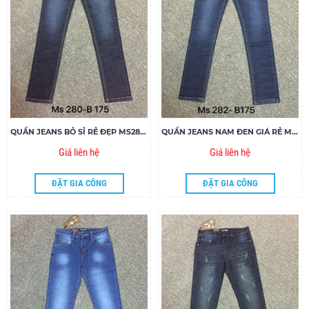
QUẦN JEANS BỎ SỈ RẺ ĐẸP MS280-B175
QUẦN JEANS NAM ĐEN GIÁ RẺ MS282-B175
Giá liên hệ
Giá liên hệ
ĐẶT GIA CÔNG
ĐẶT GIA CÔNG