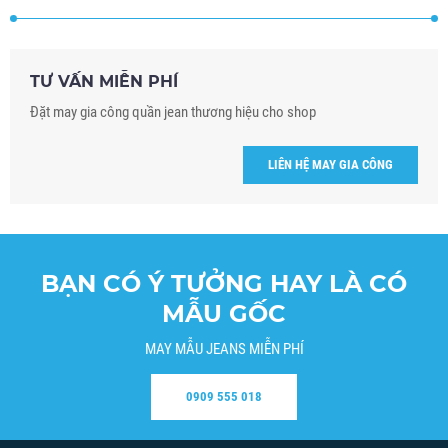
TƯ VẤN MIỄN PHÍ
Đặt may gia công quần jean thương hiệu cho shop
LIÊN HỆ MAY GIA CÔNG
BẠN CÓ Ý TƯỞNG HAY LÀ CÓ
MẪU GỐC
MAY MẪU JEANS MIỄN PHÍ
0909 555 018