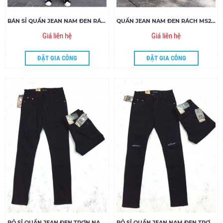
BÁN SỈ QUẦN JEAN NAM ĐEN RÁCH MS283-V160
QUẦN JEAN NAM ĐEN RÁCH MS281-B160
Giá liên hệ
Giá liên hệ
ĐẶT GIA CÔNG
ĐẶT GIA CÔNG
BỎ SỈ QUẦN JEAN ĐEN TRƠN NAM SKINNY MS01-L150
BỎ SỈ QUẦN JEAN NAM ĐEN TRƠN RÁCH GỐI MS354-J155