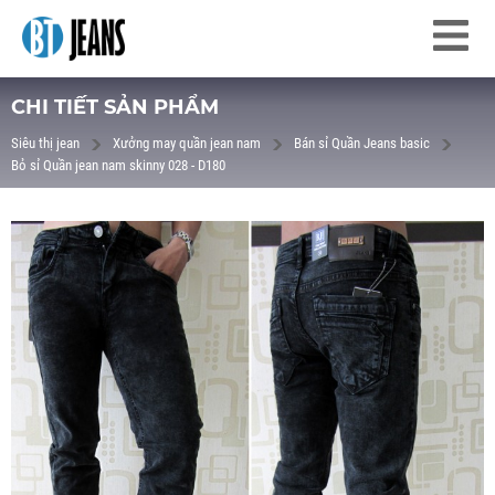
CHI TIẾT SẢN PHẨM
Siêu thị jean
Xưởng may quần jean nam
Bán sỉ Quần Jeans basic
Bỏ sỉ Quần jean nam skinny 028 - D180