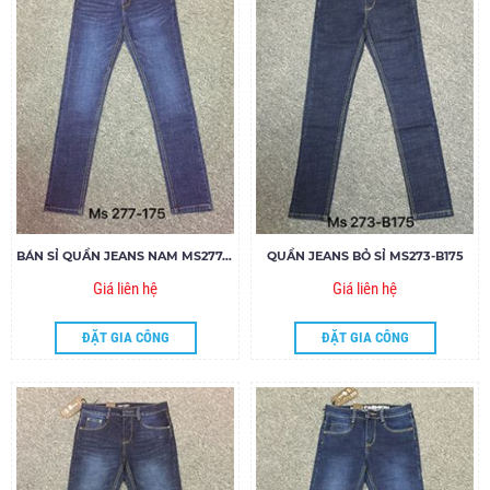
BÁN SỈ QUẦN JEANS NAM MS277-F175
QUẦN JEANS BỎ SỈ MS273-B175
Giá liên hệ
Giá liên hệ
ĐẶT GIA CÔNG
ĐẶT GIA CÔNG