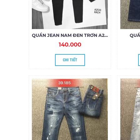
QUẦN JEAN NAM ĐEN TRƠN A2S33
QUẦ
140.000
CHI TIẾT