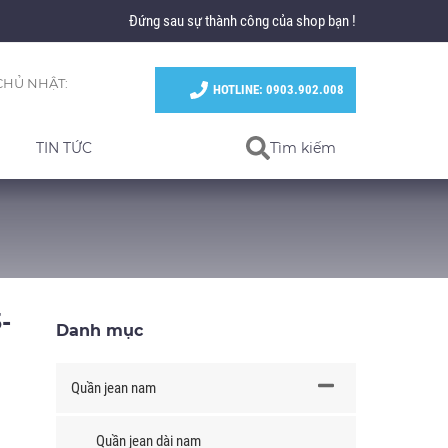
Đứng sau sự thành công của shop bạn !
CHỦ NHẬT:
HOTLINE: 0903.902.008
TIN TỨC
Tìm kiếm
-
Danh mục
Quần jean nam
Quần jean dài nam