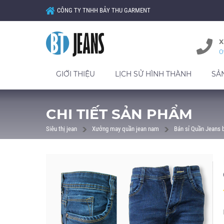
CÔNG TY TNHH BẢY THU GARMENT
X
0
GIỚI THIỆU
LỊCH SỬ HÌNH THÀNH
SẢ
CHI TIẾT SẢN PHẨM
Siêu thị jean
Xưởng may quần jean nam
Bán sỉ Quần Jeans 