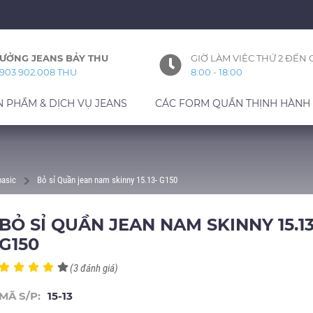
ƯỞNG JEANS BẢY THU
GIỜ LÀM VIỆC THỨ 2 ĐẾN 
903.902.008 THU
8:00 - 18:00
N PHẨM & DỊCH VỤ JEANS
CÁC FORM QUẦN THỊNH HÀNH
basic
Bỏ sỉ Quần jean nam skinny 15.13- G150
BỎ SỈ QUẦN JEAN NAM SKINNY 15.13
G150
(3 đánh giá)
MÃ S/P:
15-13