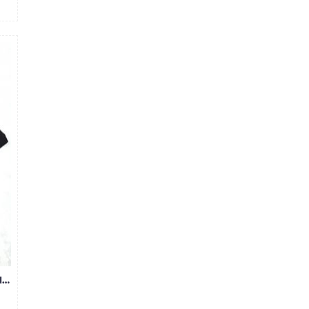
BỎ SỈ QUẦN JEAN ĐEN TRƠN NAM SKINNY MS01-L150