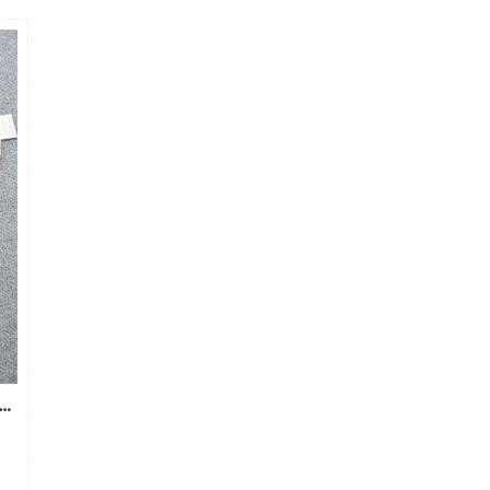
JEAN XANH ĐEN TÚI HỘP GIÁ RẺ MS106.155