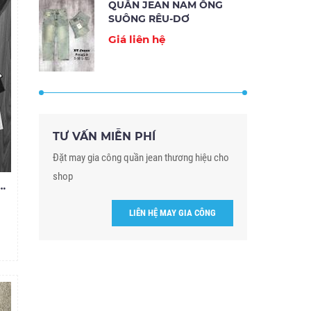
QUẦN JEAN NAM ỐNG
SUÔNG RÊU-DƠ
Giá liên hệ
TƯ VẤN MIỄN PHÍ
Đặt may gia công quần jean thương hiệu cho
shop
 NAM ĐEN RÁCH GỐI A2S33
LIÊN HỆ MAY GIA CÔNG