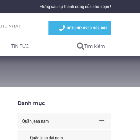
Đứng sau sự thành công của shop bạn !
CHỦ NHẬT:
HOTLINE: 0903.902.008
TIN TỨC
Tìm kiếm
Danh mục
Quần jean nam
Quần jean dài nam