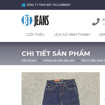
CÔNG TY TNHH BẢY THU GARMENT
X
0
GIỚI THIỆU
LỊCH SỬ HÌNH THÀNH
SẢ
CHI TIẾT SẢN PHẨM
Siêu thị jean
Xưởng may quần jean nam
Bán sỉ Quần Jeans 