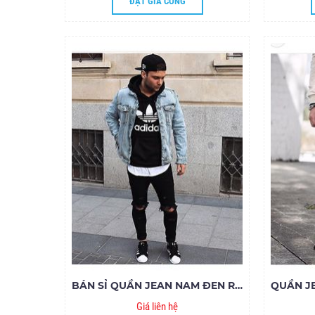
ĐẶT GIA CÔNG
BÁN SỈ QUẦN JEAN NAM ĐEN RÁCH MS283-V160
Giá liên hệ