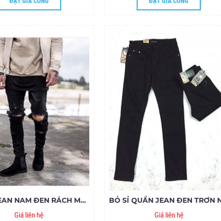
ĐẶT GIA CÔNG
ĐẶT GIA CÔNG
QUẦN JEAN NAM ĐEN RÁCH MS281-B160
Giá liên hệ
Giá liên hệ