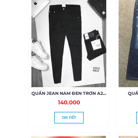
QUẦN JEAN NAM ĐEN TRƠN A2S33
QUẦ
140.000
CHI TIẾT