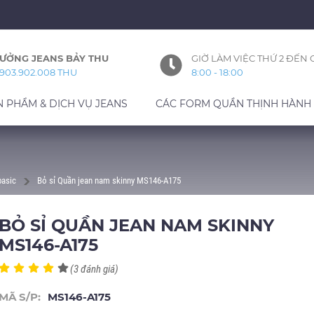
ƯỞNG JEANS BẢY THU
GIỜ LÀM VIỆC THỨ 2 ĐẾN 
903.902.008 THU
8:00 - 18:00
N PHẨM & DỊCH VỤ JEANS
CÁC FORM QUẦN THỊNH HÀNH
basic
Bỏ sỉ Quần jean nam skinny MS146-A175
BỎ SỈ QUẦN JEAN NAM SKINNY
MS146-A175
(3 đánh giá)
MÃ S/P:
MS146-A175