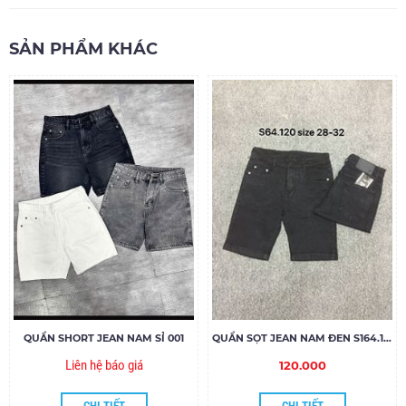
SẢN PHẨM KHÁC
QUẦN SHORT JEAN NAM SỈ 001
QUẦN SỌT JEAN NAM ĐEN S164.120
Liên hệ báo giá
120.000
CHI TIẾT
CHI TIẾT