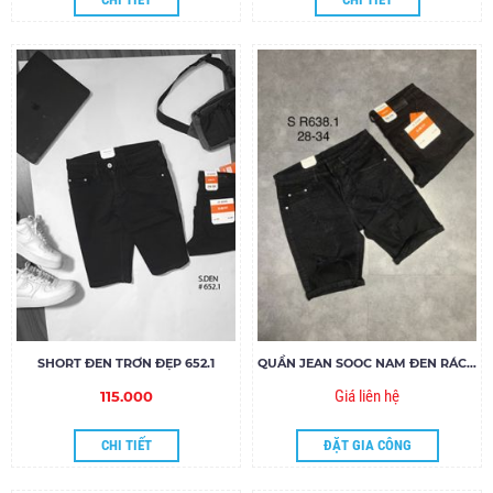
SHORT ĐEN TRƠN ĐẸP 652.1
QUẦN JEAN SOOC NAM ĐEN RÁCH SR638.1
Giá liên hệ
115.000
CHI TIẾT
ĐẶT GIA CÔNG