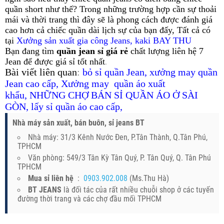
quần short như thế? Trong những trường hợp cần sự thoải
mái và thời trang thì đây sẽ là phong cách được đánh giá
cao hơn cả chiếc quần dài lịch sự của bạn đấy, Tất cả có
tại
Xưởng sản xuất gia công Jeans, kaki BAY THU
Bạn đang tìm
quần jean sỉ giá rẻ
chất lượng liên hệ 7
Jean để được giá sỉ tốt nhất
.
B
ài viết liên quan
:
bỏ sỉ quần Jean
,
xưởng may quần
Jean cao cấp
,
Xưởng may quần áo xuất
khẩu
,
N
HỮNG CHỢ BÁN SỈ QUẦN ÁO Ở SÀI
GÒN
,
lấy sỉ quần áo cao cấp
,
Nhà máy sản xuất, bán buôn, sỉ jeans BT
Nhà máy: 31/3 Kênh Nước Đen, P.Tân Thành, Q.Tân Phú,
TPHCM
Văn phòng: 549/3 Tân Kỳ Tân Quý, P. Tân Quý, Q. Tân Phú
TPHCM
Mua sỉ liên hệ
:
0903.902.008
(Ms.Thu Hà)
BT JEANS
là đối tác của rất nhiều chuỗi shop ở các tuyến
đường thời trang và các chợ đầu mối TPHCM