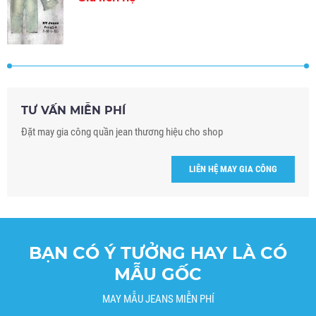
TƯ VẤN MIỄN PHÍ
Đặt may gia công quần jean thương hiệu cho shop
LIÊN HỆ MAY GIA CÔNG
BẠN CÓ Ý TƯỞNG HAY LÀ CÓ
MẪU GỐC
MAY MẪU JEANS MIỄN PHÍ