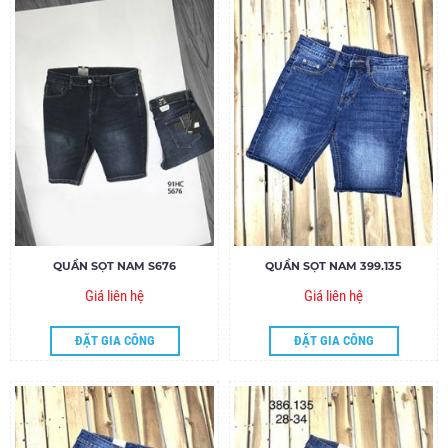
QUẦN SỌT NAM S676
QUẦN SỌT NAM 399.135
Giá liên hệ
Giá liên hệ
ĐẶT GIA CÔNG
ĐẶT GIA CÔNG