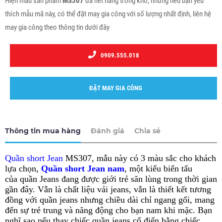
Hiện mẫu sản phẩm
MS307
đã hết hàng trong kho, nhưng nếu bạn yêu
thích mẫu mã này, có thể đặt may gia công với số lượng nhất định, liên hệ
may gia công theo thông tin dưới đây
0909.555.018
ĐẶT MAY GIA CÔNG
Thông tin mua hàng
Đánh giá
Chia sẻ
Quần short Jean
MS307, mẫu này có 3 màu sắc cho khách
lựa chọn,
Quần short Jean nam
, một kiểu biến tấu
của quần Jeans đang được giới trẻ săn lùng trong thời gian
gần đây. Vẫn là chất liệu vải jeans, vẫn là thiết kết tương
đồng với quần jeans nhưng chiều dài chỉ ngang gối, mang
đến sự trẻ trung và năng động cho bạn nam khi mặc. Bạn
nghĩ sao nếu thay chiếc quần jeans cổ điển bằng chiếc