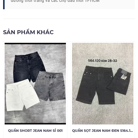
đường thời trang và các chợ đầu mối TPHCM
SẢN PHẨM KHÁC
QUẦN SHORT JEAN NAM SỈ 001
QUẦN SỌT JEAN NAM ĐEN S164.120