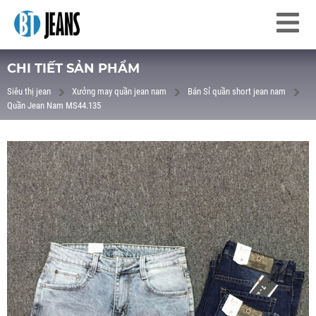
CHI TIẾT SẢN PHẨM
Siêu thị jean
Xưởng may quần jean nam
Bán Sỉ quần short jean nam
Quần Jean Nam MS44.135