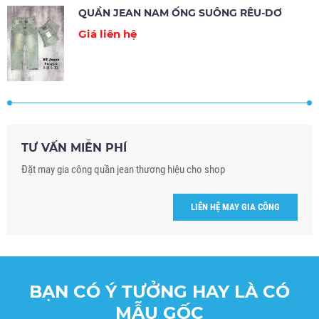
QUẦN JEAN NAM ỐNG SUÔNG RÊU-DƠ
Giá liên hệ
TƯ VẤN MIỄN PHÍ
Đặt may gia công quần jean thương hiệu cho shop
LIÊN HỆ MAY GIA CÔNG
BẠN CÓ Ý TƯỞNG HAY LÀ CÓ
MẪU GỐC