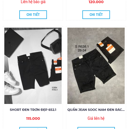
Liên hệ báo giá
120.000
CHI TIẾT
CHI TIẾT
SHORT ĐEN TRƠN ĐẸP 652.1
QUẦN JEAN SOOC NAM ĐEN RÁCH SR638.1
Giá liên hệ
115.000