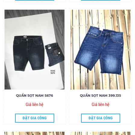
QUẦN SỌT NAM S676
QUẦN SỌT NAM 399.135
Giá liên hệ
Giá liên hệ
ĐẶT GIA CÔNG
ĐẶT GIA CÔNG