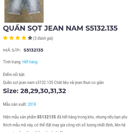
QUẦN SỌT JEAN NAM S5132.135
(3 đánh giá)
MÃ S/P:
S5132135
Tình trạng:
Hết hàng
Điểm nổi bật:
Quần sọt jean nam s5132.135 Chât liệu vải jean thun co giản
Size: 28,29,30,31,32
Mẫu sản xuất:
2018
Hiện mẫu sản phẩm
S5132135
đã hết hàng trong kho, nhưng nếu bạn yêu
thích mẫu mã này, có thể đặt may gia công với số lượng nhất định, liên hệ