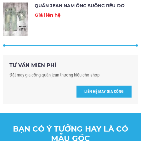
QUẦN JEAN NAM ỐNG SUÔNG RÊU-DƠ
Giá liên hệ
TƯ VẤN MIỄN PHÍ
Đặt may gia công quần jean thương hiệu cho shop
LIÊN HỆ MAY GIA CÔNG
BẠN CÓ Ý TƯỞNG HAY LÀ CÓ
MẪU GỐC