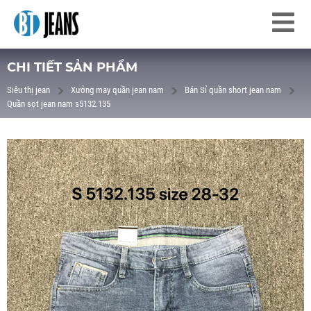
CHI TIẾT SẢN PHẨM
Siêu thị jean
Xưởng may quần jean nam
Bán Sỉ quần short jean nam
Quần sọt jean nam s5132.135