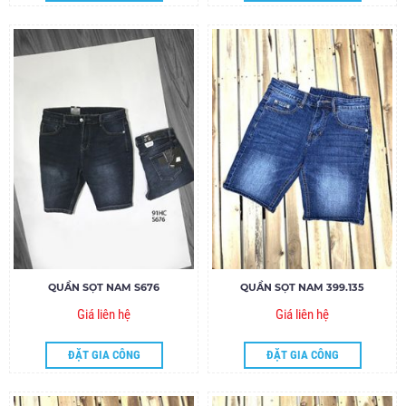
QUẦN SỌT NAM S676
QUẦN SỌT NAM 399.135
Giá liên hệ
Giá liên hệ
ĐẶT GIA CÔNG
ĐẶT GIA CÔNG