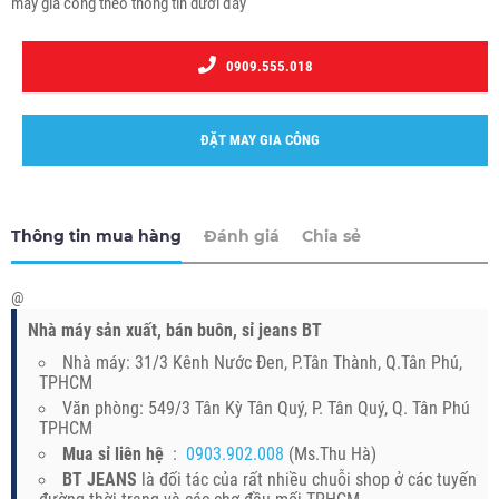
may gia công theo thông tin dưới đây
0909.555.018
ĐẶT MAY GIA CÔNG
Thông tin mua hàng
Đánh giá
Chia sẻ
@
Nhà máy sản xuất, bán buôn, sỉ jeans BT
Nhà máy: 31/3 Kênh Nước Đen, P.Tân Thành, Q.Tân Phú,
TPHCM
Văn phòng: 549/3 Tân Kỳ Tân Quý, P. Tân Quý, Q. Tân Phú
TPHCM
Mua sỉ liên hệ
:
0903.902.008
(Ms.Thu Hà)
BT JEANS
là đối tác của rất nhiều chuỗi shop ở các tuyến