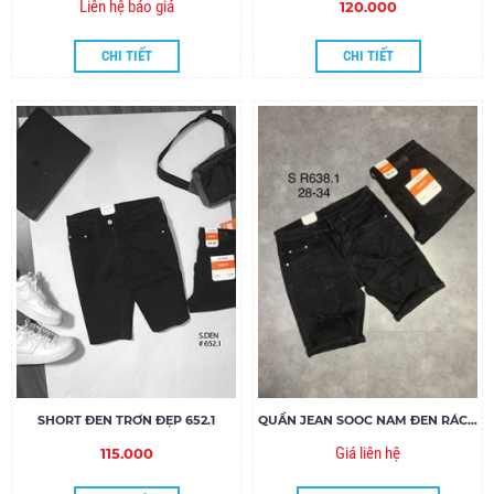
Liên hệ báo giá
120.000
CHI TIẾT
CHI TIẾT
SHORT ĐEN TRƠN ĐẸP 652.1
QUẦN JEAN SOOC NAM ĐEN RÁCH SR638.1
Giá liên hệ
115.000