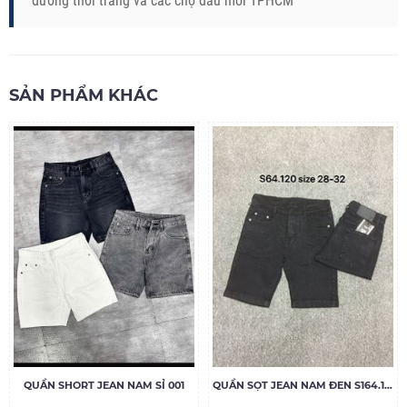
đường thời trang và các chợ đầu mối TPHCM
SẢN PHẨM KHÁC
QUẦN SHORT JEAN NAM SỈ 001
QUẦN SỌT JEAN NAM ĐEN S164.120