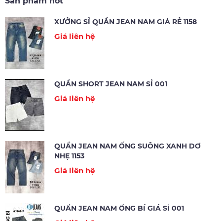
Sản phẩm hot
XƯỞNG SỈ QUẦN JEAN NAM GIÁ RẺ 1158
Giá liên hệ
QUẦN SHORT JEAN NAM SỈ 001
Giá liên hệ
QUẦN JEAN NAM ỐNG SUÔNG XANH DƠ
NHẸ 1153
Giá liên hệ
QUẦN JEAN NAM ỐNG BÍ GIÁ SỈ 001