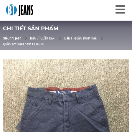
CHI TIẾT SẢN PHẨM
Siêu thị jean
Bán Sỉ Quần Kaki
Bán sỉ quần short kaki
Quần sọt kaKI nam PL02.75