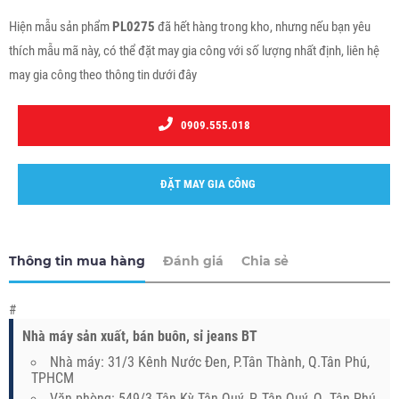
Hiện mẫu sản phẩm
PL0275
đã hết hàng trong kho, nhưng nếu bạn yêu
thích mẫu mã này, có thể đặt may gia công với số lượng nhất định, liên hệ
may gia công theo thông tin dưới đây
0909.555.018
ĐẶT MAY GIA CÔNG
Thông tin mua hàng
Đánh giá
Chia sẻ
#
Nhà máy sản xuất, bán buôn, sỉ jeans BT
Nhà máy: 31/3 Kênh Nước Đen, P.Tân Thành, Q.Tân Phú,
TPHCM
Văn phòng: 549/3 Tân Kỳ Tân Quý, P. Tân Quý, Q. Tân Phú