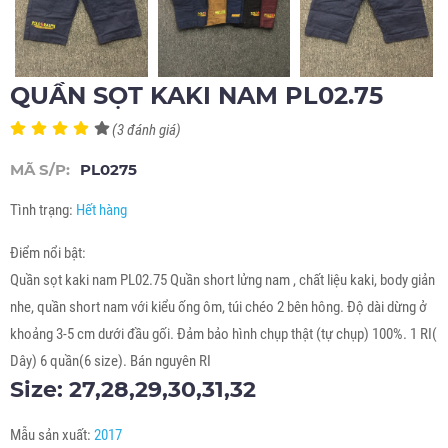
QUẦN SỌT KAKI NAM PL02.75
(3 đánh giá)
MÃ S/P:
PL0275
Tình trạng:
Hết hàng
Điểm nổi bật:
Quần sọt kaki nam PL02.75 Quần short lửng nam , chất liệu kaki, body giản
nhe, quần short nam với kiểu ống ôm, túi chéo 2 bên hông. Độ dài dừng ở
khoảng 3-5 cm dưới đầu gối. Đảm bảo hình chụp thật (tự chụp) 100%. 1 RI(
Dây) 6 quần(6 size). Bán nguyên RI
Size: 27,28,29,30,31,32
Mẫu sản xuất:
2017