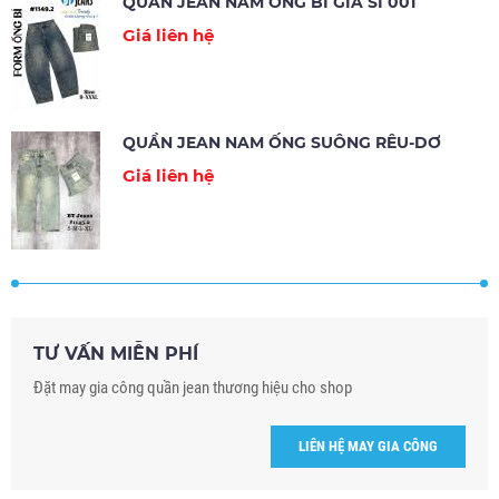
QUẦN JEAN NAM ỐNG BÍ GIÁ SỈ 001
Giá liên hệ
QUẦN JEAN NAM ỐNG SUÔNG RÊU-DƠ
Giá liên hệ
TƯ VẤN MIỄN PHÍ
Đặt may gia công quần jean thương hiệu cho shop
LIÊN HỆ MAY GIA CÔNG