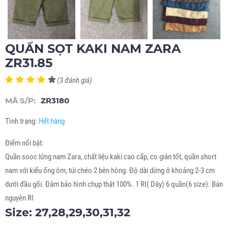
QUẦN SỌT KAKI NAM ZARA
ZR31.85
(3 đánh giá)
MÃ S/P:
ZR3180
Tình trạng:
Hết hàng
Điểm nổi bật:
Quần sooc lửng nam Zara, chất liệu kaki cao cấp, co giản tốt, quần short
nam với kiểu ống ôm, túi chéo 2 bên hông. Độ dài dừng ở khoảng 2-3 cm
dưới đầu gối. Đảm bảo hình chụp thật 100%. 1 RI( Dây) 6 quần(6 size). Bán
nguyên RI
Size: 27,28,29,30,31,32