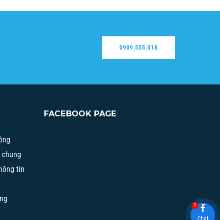
0909.555.018
FACEBOOK PAGE
ông
h chung
hông tin
àng
1
Chat