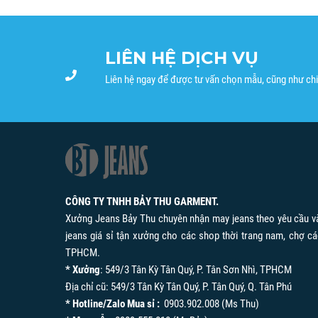
LIÊN HỆ DỊCH VỤ
Liên hệ ngay để được tư vấn chọn mẫu, cũng như chi
CÔNG TY TNHH BẢY THU GARMENT.
Xưởng Jeans Bảy Thu chuyên nhận may jeans theo yêu cầu v
jeans giá sỉ tận xưởng cho các shop thời trang nam, chợ cá
TPHCM.
* Xưởng
: 549/3 Tân Kỳ Tân Quý, P. Tân Sơn Nhì, TPHCM
Địa chỉ cũ: 549/3 Tân Kỳ Tân Quý, P. Tân Quý, Q. Tân Phú
* Hotline/Zalo Mua sỉ :
0903.902.008 (Ms Thu)