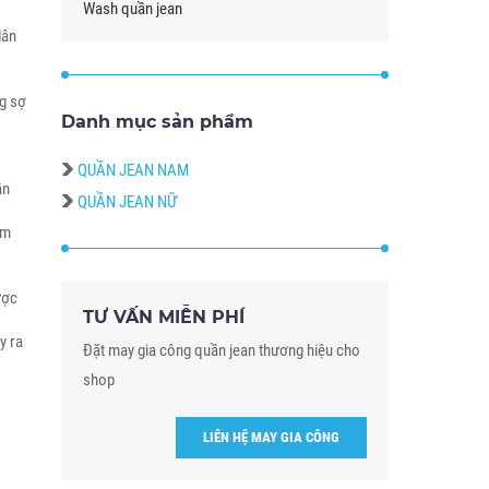
Wash quần jean
dân
ng sợ
Danh mục sản phẩm
QUẦN JEAN NAM
ần
QUẦN JEAN NỮ
am
ược
TƯ VẤN MIỄN PHÍ
y ra
Đặt may gia công quần jean thương hiệu cho
shop
LIÊN HỆ MAY GIA CÔNG