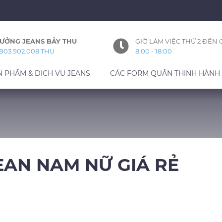
ƯỞNG JEANS BẢY THU
GIỜ LÀM VIỆC THỨ 2 ĐẾN 
903.902.008 THU
8:00 - 18:00
N PHẨM & DỊCH VỤ JEANS
CÁC FORM QUẦN THỊNH HÀNH
EAN NAM NỮ GIÁ RẺ