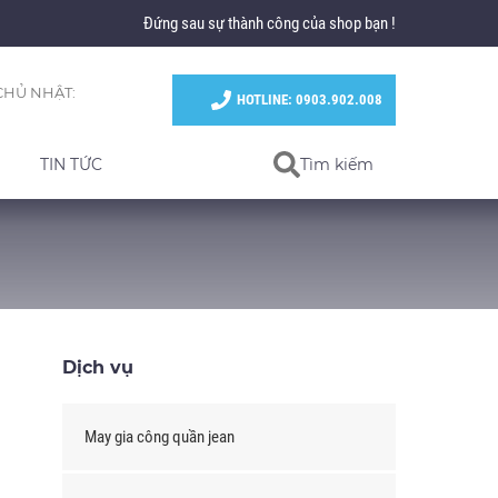
Đứng sau sự thành công của shop bạn !
CHỦ NHẬT:
HOTLINE: 0903.902.008
TIN TỨC
Tìm kiếm
Dịch vụ
May gia công quần jean