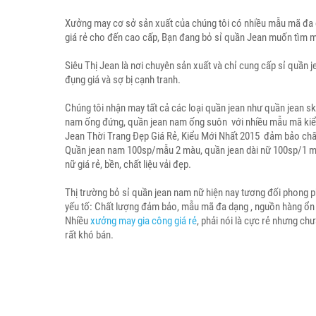
Xưởng may cơ sở sản xuất của chúng tôi có nhiều mẫu mã đa dạ
giá rẻ cho đến cao cấp, Bạn đang bỏ sỉ quần Jean muốn tìm mu
Siêu Thị Jean là nơi chuyên sản xuất và chỉ cung cấp sỉ quần 
đụng giá và sợ bị cạnh tranh.
Chúng tôi nhận may tất cả các loại quần jean như quần jean sk
nam ống đứng, quần jean nam ống suôn với nhiều mẫu mã kiểu 
Jean Thời Trang Đẹp Giá Rẻ, Kiểu Mới Nhất 2015 đảm bảo chất 
Quần jean nam 100sp/mẫu 2 màu, quần jean dài nữ 100sp/1 m
nữ giá rẻ, bền, chất liệu vải đẹp.
Thị trường bỏ sỉ quần jean nam nữ hiện nay tương đối phong ph
yếu tố: Chất lượng đảm bảo, mẫu mã đa dạng , nguồn hàng ổn 
Nhiều
xưởng may gia công giá rẻ
, phải nói là cực rẻ nhưng ch
rất khó bán.