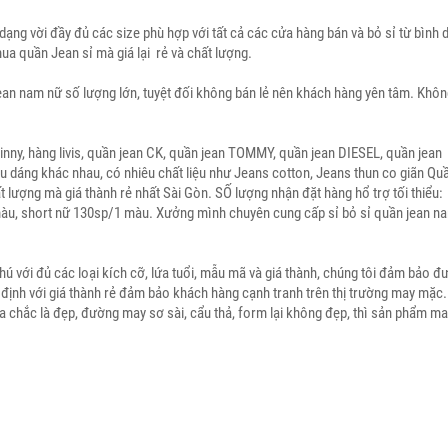
ng vời đầy đủ các size phù hợp với tất cả các cửa hàng bán và bỏ sỉ từ bình 
a quần Jean sỉ mà giá lại rẻ và chất lượng.
jean nam nữ số lượng lớn, tuyệt đối không bán lẻ nên khách hàng yên tâm. Khô
inny, hàng livis, quần jean CK, quần jean TOMMY, quần jean DIESEL, quần jean
dáng khác nhau, có nhiêu chất liệu như Jeans cotton, Jeans thun co giãn Qu
lượng mà giá thành rẻ nhất Sài Gòn. SỐ lượng nhận đặt hàng hổ trợ tối thiểu:
àu, short nữ 130sp/1 màu. Xưởng mình chuyên cung cấp sỉ bỏ sỉ quần jean n
ú với đủ các loại kích cỡ, lứa tuổi, mẫu mã và giá thành, chúng tôi đảm bảo đ
định với giá thành rẻ đảm bảo khách hàng cạnh tranh trên thị trường may mặc.
ưa chắc là đẹp, đường may sơ sài, cẩu thả, form lại không đẹp, thì sản phẩm ma