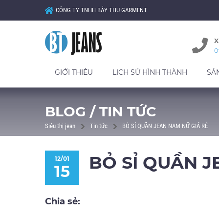
CÔNG TY TNHH BẢY THU GARMENT
X
0
GIỚI THIỆU
LỊCH SỬ HÌNH THÀNH
SẢ
BLOG / TIN TỨC
Siêu thị jean
Tin tức
BỎ SỈ QUẦN JEAN NAM NỮ GIÁ RẺ
BỎ SỈ QUẦN J
12/01
15
Chia sẻ: