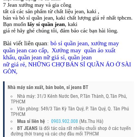
7 J
ean xưởng may và gia công
tất cả các sản phẩm từ chất liệu jean, kaki ,
bán và bỏ sỉ quần jean, kaki chất lượng giá rẻ nhất tphcm.
Bạn muốn
lấy sỉ quần jean
, kaki
giá rẻ hãy ghé chúng tôi, đảm bảo các bạn hài lòng.
B
ài viết liên quan
:
bỏ sỉ quần jean
,
xưởng may
quần jean cao cấp
,
Xưởng may quần áo xuất
khẩu
,
quần jean nữ giá sỉ
,
quần jean
nữ giá rẻ
,
N
HỮNG CHỢ BÁN SỈ QUẦN ÁO Ở SÀI
GÒN
,
Nhà máy sản xuất, bán buôn, sỉ jeans BT
Nhà máy: 31/3 Kênh Nước Đen, P.Tân Thành, Q.Tân Phú,
TPHCM
Văn phòng: 549/3 Tân Kỳ Tân Quý, P. Tân Quý, Q. Tân Phú
TPHCM
Mua sỉ liên hệ
:
0903.902.008
(Ms.Thu Hà)
BT JEANS
là đối tác của rất nhiều chuỗi shop ở các tuyến
đường thời trang và các chợ đầu mối TPHCM