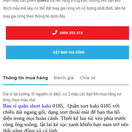
Hiện mẫu sản phẩm
QSK02
đã hết hàng trong kho, nhưng nếu bạn yêu
thích mẫu mã này, có thể đặt may gia công với số lượng nhất định, liên hệ
may gia công theo thông tin dưới đây
0909.555.018
ĐẶT MAY GIA CÔNG
Thông tin mua hàng
Đánh giá
Chia sẻ
Giá sỉ tại xưởng, Sỉ nguyên ri( dây). có 2 màu các bạn khi mua hàng vui
lòng chọn màu nhé.
Bán sỉ quần short kaki
0185,
Quần sort kaki 0185 với
chiều dài ngang gối, dạng sort thoải mái để bạn tha hồ
diện trong mọi hoàn cảnh. Thiết kế hai túi xéo phía trước
cùng ống suông, lật lai kẻ sọc xanh khiến bạn nam trở nên
thật năng động và cá tính.