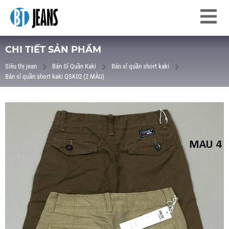
CHI TIẾT SẢN PHẨM
Siêu thị jean
Bán Sỉ Quần Kaki
Bán sỉ quần short kaki
Bán sỉ quần short kaki QSK02 (2 MÀU)