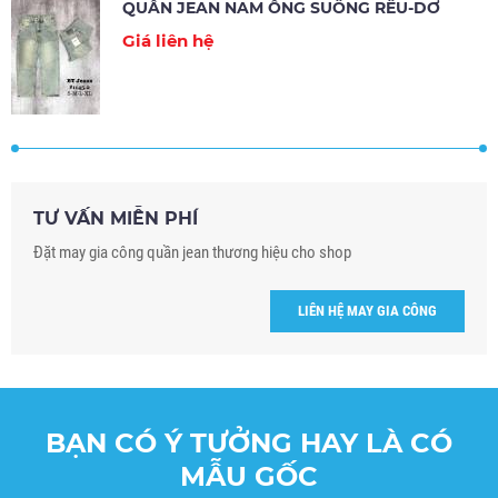
QUẦN JEAN NAM ỐNG SUÔNG RÊU-DƠ
Giá liên hệ
TƯ VẤN MIỄN PHÍ
Đặt may gia công quần jean thương hiệu cho shop
LIÊN HỆ MAY GIA CÔNG
BẠN CÓ Ý TƯỞNG HAY LÀ CÓ
MẪU GỐC