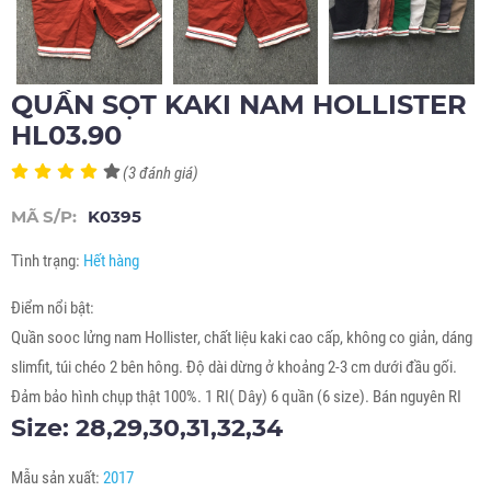
QUẦN SỌT KAKI NAM HOLLISTER
HL03.90
(3 đánh giá)
MÃ S/P:
K0395
Tình trạng:
Hết hàng
Điểm nổi bật:
Quần sooc lửng nam Hollister, chất liệu kaki cao cấp, không co giản, dáng
slimfit, túi chéo 2 bên hông. Độ dài dừng ở khoảng 2-3 cm dưới đầu gối.
Đảm bảo hình chụp thật 100%. 1 RI( Dây) 6 quần (6 size). Bán nguyên RI
Size: 28,29,30,31,32,34
Mẫu sản xuất:
2017