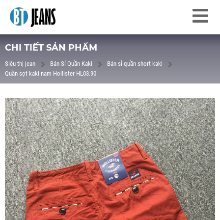
CHI TIẾT SẢN PHẨM
Siêu thị jean
Bán Sỉ Quần Kaki
Bán sỉ quần short kaki
Quần sọt kaki nam Hollister HL03.90