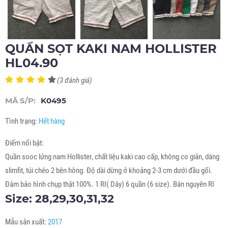
QUẦN SỌT KAKI NAM HOLLISTER
HL04.90
(3 đánh giá)
MÃ S/P:
K0495
Tình trạng:
Hết hàng
Điểm nổi bật:
Quần sooc lửng nam Hollister, chất liệu kaki cao cấp, không co giản, dáng
slimfit, túi chéo 2 bên hông. Độ dài dừng ở khoảng 2-3 cm dưới đầu gối.
Đảm bảo hình chụp thật 100%. 1 RI( Dây) 6 quần (6 size). Bán nguyên RI
Size: 28,29,30,31,32
Mẫu sản xuất:
2017