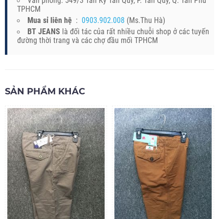
Văn phòng: 549/3 Tân Kỳ Tân Quý, P. Tân Quý, Q. Tân Phú
TPHCM
Mua sỉ liên hệ
:
0903.902.008
(Ms.Thu Hà)
BT JEANS
là đối tác của rất nhiều chuỗi shop ở các tuyến
đường thời trang và các chợ đầu mối TPHCM
SẢN PHẨM KHÁC