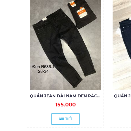
QUẦN JEAN DÀI NAM ĐEN RÁCH R636.1
QUẦN J
155.000
CHI TIẾT