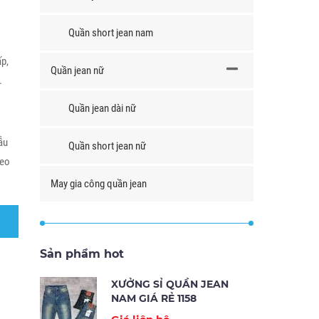
Quần short jean nam
ấp,
Quần jean nữ
.
Quần jean dài nữ
ẫu
Quần short jean nữ
heo
May gia công quần jean
Sản phẩm hot
XƯỞNG SỈ QUẦN JEAN
NAM GIÁ RẺ 1158