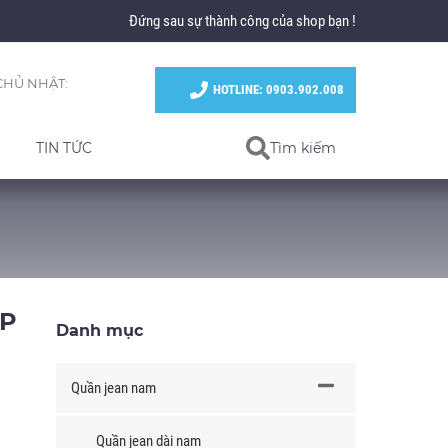
Đứng sau sự thành công của shop bạn !
CHỦ NHẬT:
HOTLINE: 0903.902.008
TIN TỨC
Tìm kiếm
ẸP
Danh mục
Quần jean nam
Quần jean dài nam