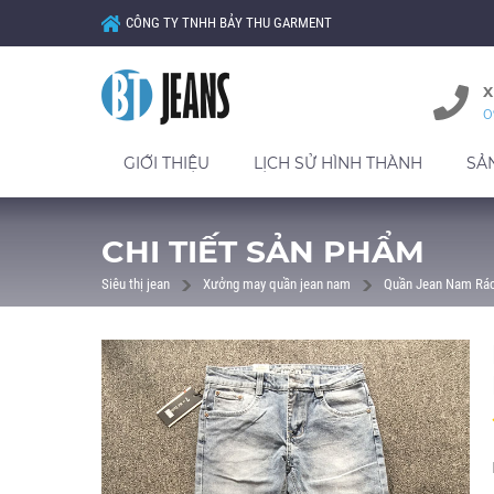
CÔNG TY TNHH BẢY THU GARMENT
X
0
GIỚI THIỆU
LỊCH SỬ HÌNH THÀNH
SẢ
CHI TIẾT SẢN PHẨM
Siêu thị jean
Xưởng may quần jean nam
Quần Jean Nam Rá