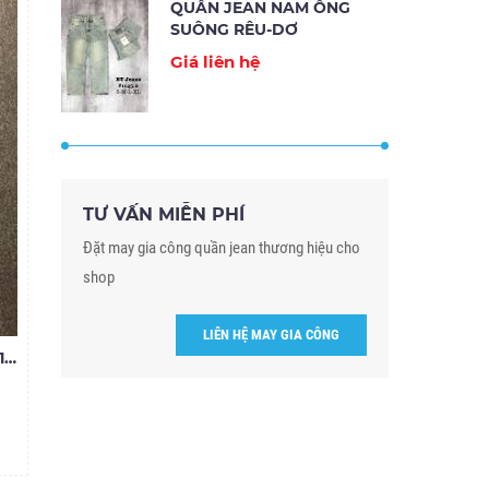
QUẦN JEAN NAM ỐNG
SUÔNG RÊU-DƠ
Giá liên hệ
TƯ VẤN MIỄN PHÍ
Đặt may gia công quần jean thương hiệu cho
shop
LIÊN HỆ MAY GIA CÔNG
GIÁ SỈ QUẦN JEAN NAM RÁCH 17.185