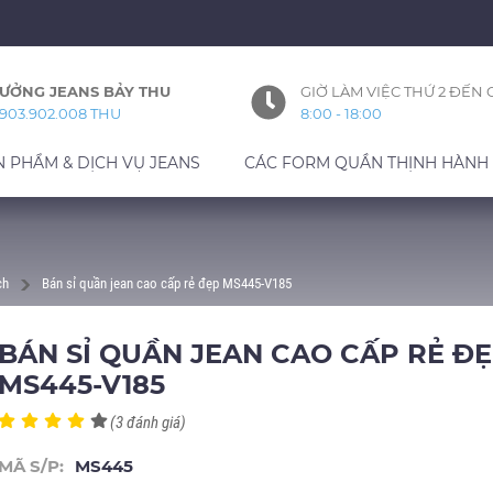
ƯỞNG JEANS BẢY THU
GIỜ LÀM VIỆC THỨ 2 ĐẾN 
903.902.008 THU
8:00 - 18:00
N PHẨM & DỊCH VỤ JEANS
CÁC FORM QUẦN THỊNH HÀNH
ch
Bán sỉ quần jean cao cấp rẻ đẹp MS445-V185
BÁN SỈ QUẦN JEAN CAO CẤP RẺ Đ
MS445-V185
(3 đánh giá)
MÃ S/P:
MS445