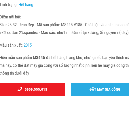
Tình trạng:
Hết hàng
Điểm nổi bật:
Size 28-32. Jean đẹp - Mã sản phẩm: MS445-V185 - Chất liệu: Jean thun cao c
98% cotton 2%spandex - Màu sắc: như hình Giá sỉ tại xưởng, Sỉ nguyên ri( dây)
Mẫu sản xuất:
2015
Hiện mẫu sản phẩm
MS445
đã hết hàng trong kho, nhưng nếu bạn yêu thích m
mã này, có thể đặt may gia công với số lượng nhất định, liên hệ may gia công t
thông tin dưới đây
0909.555.018
ĐẶT MAY GIA CÔNG