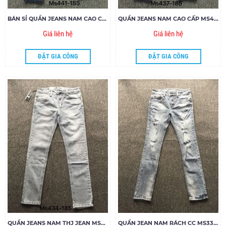
BÁN SỈ QUẦN JEANS NAM CAO CẤP MS441-H185
QUẦN JEANS NAM CAO CẤP MS437-G185
Giá liên hệ
Giá liên hệ
ĐẶT GIA CÔNG
ĐẶT GIA CÔNG
QUẦN JEANS NAM THJ JEAN MS434-G185
QUẦN JEAN NAM RÁCH CC MS338-V90