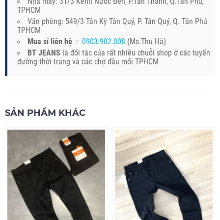
Nhà máy: 31/3 Kênh Nước Đen, P.Tân Thành, Q.Tân Phú,
TPHCM
Văn phòng: 549/3 Tân Kỳ Tân Quý, P. Tân Quý, Q. Tân Phú
TPHCM
Mua sỉ liên hệ
:
0903.902.008
(Ms.Thu Hà)
BT JEANS
là đối tác của rất nhiều chuỗi shop ở các tuyến
đường thời trang và các chợ đầu mối TPHCM
SẢN PHẨM KHÁC