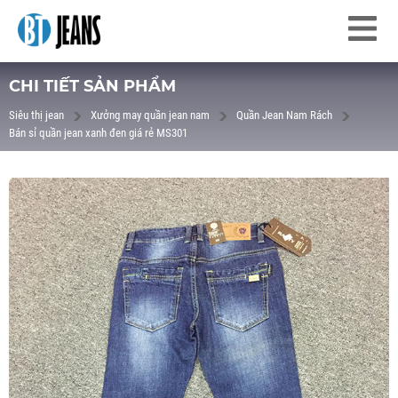
CHI TIẾT SẢN PHẨM
Siêu thị jean
Xưởng may quần jean nam
Quần Jean Nam Rách
Bán sỉ quần jean xanh đen giá rẻ MS301