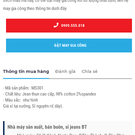
thích mẫu mã này, có thể đặt may gia công với số lượng nhất định, liên hệ
may gia công theo thông tin dưới đây
0909.555.018
ĐẶT MAY GIA CÔNG
Thông tin mua hàng
Đánh giá
Chia sẻ
- Mã sản phẩm: MS301
- Chất liệu: Jean thun cao cấp, 98% cotton 2%spandex
- Màu sắc: như hình
Giá sỉ tại xưởng, Sỉ nguyên ri( dây).
Nhà máy sản xuất, bán buôn, sỉ jeans BT