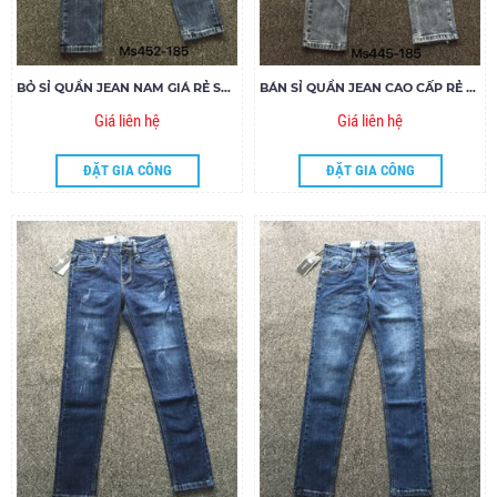
BỎ SỈ QUẦN JEAN NAM GIÁ RẺ SPJ MS452-G185
BÁN SỈ QUẦN JEAN CAO CẤP RẺ ĐẸP MS445-V185
Giá liên hệ
Giá liên hệ
ĐẶT GIA CÔNG
ĐẶT GIA CÔNG