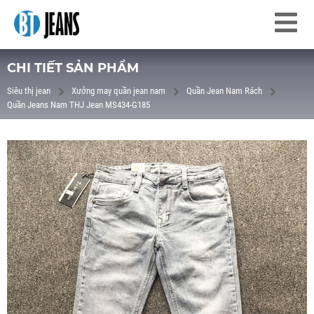
CHI TIẾT SẢN PHẨM
Siêu thị jean
Xưởng may quần jean nam
Quần Jean Nam Rách
Quần Jeans Nam THJ Jean MS434-G185