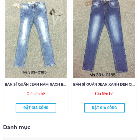
BÁN SỈ QUẦN JEAN NAM RÁCH BỤI MS383-C185
BÁN SỈ QUẦN JEAN XANH ĐEN GIÁ RẺ MS301
Giá liên hệ
Giá liên hệ
ĐẶT GIA CÔNG
ĐẶT GIA CÔNG
Danh mục