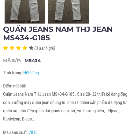
QUẦN JEANS NAM THJ JEAN
MS434-G185
(3 đánh giá)
MÃ S/P:
MS434
Tình trạng:
Hết hàng
Điểm nổi bật:
Quần Jeans Nam THJ Jean MS434-G185 , Size 28- 32 thiết kế dạng ống
côn, xưởng may quần jean chúng tôi cho ra nhiều sản phẩm đa dạng từ
quần sọt cho đến quần dài jeans nam, nữ, với thương hiệu, THjean,
Rantyjean, Bjean...
Mẫu sản xuất:
2015