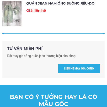
QUẦN JEAN NAM ỐNG SUÔNG RÊU-DƠ
Giá liên hệ
TƯ VẤN MIỄN PHÍ
Đặt may gia công quần jean thương hiệu cho shop
LIÊN HỆ MAY GIA CÔNG
BẠN CÓ Ý TƯỞNG HAY LÀ CÓ
MẪU GỐC