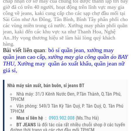
chấp nhận cơ sở may của chúng tôi được thành lập tới bây
giờ đã có trên 40 người, hoạt động trên lĩnh vực may gia
công về jeans, kaki cung cấp cho các sạp chợ đầu mối tại
Sài Gòn như An Đông, Tân Bình, Bình Tây phân phối cho
các vùng miền trong cả nước. Xưởng may phân phối quần
jean, kaki đến các khu vực xa như Thanh Hoa, Nghệ
An..Hy vọng thương hiệu sẽ làm hài lòng quý khách
hàng.
B
ài viết liên quan
:
bỏ sỉ quần jean
,
xưởng may
quần jean cao cấp
,
xưởng may gia công quần áo BAY
THU
,
Xưởng may quần áo xuất khẩu
,
quần jean nữ
giá sỉ
,
Nhà máy sản xuất, bán buôn, sỉ jeans BT
Nhà máy: 31/3 Kênh Nước Đen, P.Tân Thành, Q.Tân Phú,
TPHCM
Văn phòng: 549/3 Tân Kỳ Tân Quý, P. Tân Quý, Q. Tân Phú
TPHCM
Mua sỉ liên hệ
:
0903.902.008
(Ms.Thu Hà)
BT JEANS
là đối tác của rất nhiều chuỗi shop ở các tuyến
đường thời trang và các chợ đầu mối TPHCM