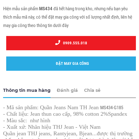
Hiện mẫu sản phẩm
MS434
đã hết hàng trong kho, nhưng nếu bạn yêu
thích mẫu mã này, có thể đặt may gia công với số lượng nhất định, liên hệ
may gia công theo thông tin dưới đây
0909.555.018
ĐẶT MAY GIA CÔNG
Thông tin mua hàng
Đánh giá
Chia sẻ
- Mã sản phẩm: Quần Jeans Nam TH Jean
MS434-G185
- Chất liệu: Jean thun cao cấp, 98% cotton 2%Spandex
- Màu sắc: như hình
​​- Xuất xứ: Nhãn hiệu THJ Jean - Việt Nam
Quần jean THJ jeans, Rantyjean, Bjean...được thị trường