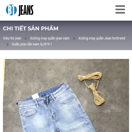
CHI TIẾT SẢN PHẨM
Siêu thị jean
Xưởng may quần jean nam
Xưởng may quần Jean hottrend
Quần jean dài nam QJ519.1