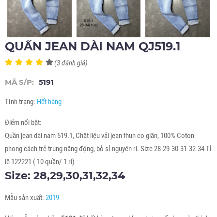
QUẦN JEAN DÀI NAM QJ519.1
(3 đánh giá)
MÃ S/P:
5191
Tình trạng:
Hết hàng
Điểm nổi bật:
Quần jean dài nam 519.1, Chât liệu vải jean thun co giãn, 100% Coton
phong cách trẻ trung năng động, bỏ sỉ nguyên ri. Size 28-29-30-31-32-34 Tỉ
lệ 122221 ( 10 quần/ 1 ri)
Size: 28,29,30,31,32,34
Mẫu sản xuất:
2019