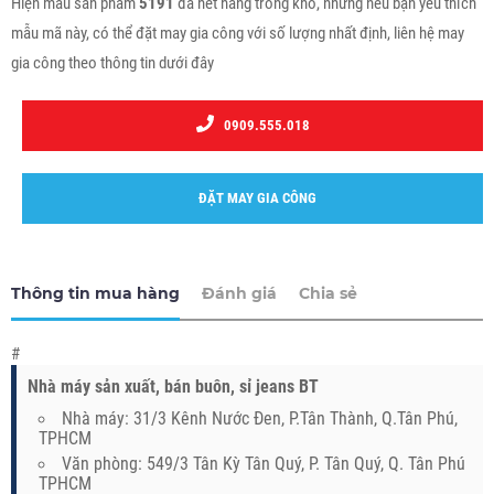
Hiện mẫu sản phẩm
5191
đã hết hàng trong kho, nhưng nếu bạn yêu thích
mẫu mã này, có thể đặt may gia công với số lượng nhất định, liên hệ may
gia công theo thông tin dưới đây
0909.555.018
ĐẶT MAY GIA CÔNG
Thông tin mua hàng
Đánh giá
Chia sẻ
#
Nhà máy sản xuất, bán buôn, sỉ jeans BT
Nhà máy: 31/3 Kênh Nước Đen, P.Tân Thành, Q.Tân Phú,
TPHCM
Văn phòng: 549/3 Tân Kỳ Tân Quý, P. Tân Quý, Q. Tân Phú
TPHCM