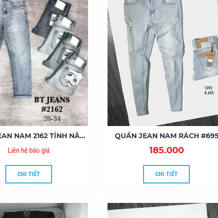
QUẦN JEAN NAM 2162 TÍNH NĂNG LÀM MÁT COOLMAX
QUẦN JEAN NAM RÁCH #69
185.000
Liên hệ báo giá
CHI TIẾT
CHI TIẾT