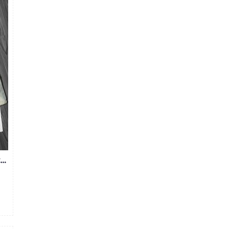
QUẦN JEAN NAM ZIP ỐNG RÁCH ZR671