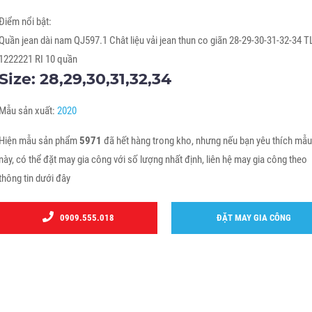
Điểm nổi bật:
Quần jean dài nam QJ597.1 Chât liệu vải jean thun co giãn 28-29-30-31-32-34 T
1222221 RI 10 quần
Size: 28,29,30,31,32,34
Mẫu sản xuất:
2020
Hiện mẫu sản phẩm
5971
đã hết hàng trong kho, nhưng nếu bạn yêu thích mẫ
này, có thể đặt may gia công với số lượng nhất định, liên hệ may gia công theo
thông tin dưới đây
0909.555.018
ĐẶT MAY GIA CÔNG