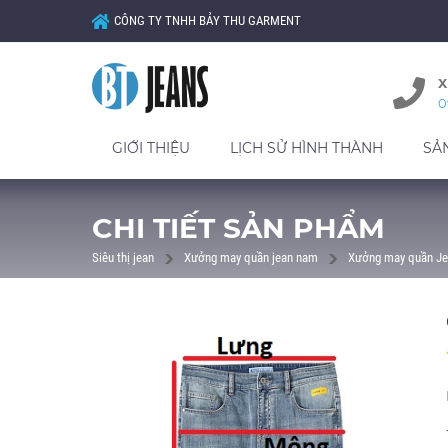
CÔNG TY TNHH BẢY THU GARMENT
X
0
GIỚI THIỆU
LỊCH SỬ HÌNH THÀNH
SẢ
CHI TIẾT SẢN PHẨM
Siêu thị jean
Xưởng may quần jean nam
Xưởng may quần Je