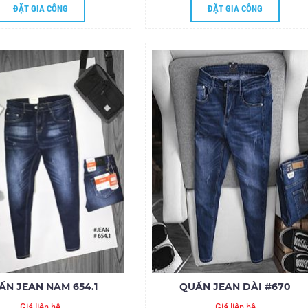
ĐẶT GIA CÔNG
ĐẶT GIA CÔNG
ẦN JEAN NAM 654.1
QUẦN JEAN DÀI #670
Giá liên hệ
Giá liên hệ