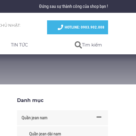
Đứng sau sự thành công của shop bạn !
CHỦ NHẬT:
HOTLINE: 0903.902.008
TIN TỨC
Tìm kiếm
Danh mục
Quần jean nam
Quần jean dài nam