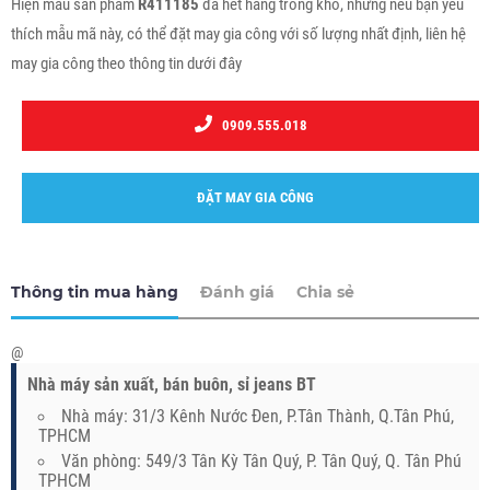
Hiện mẫu sản phẩm
R411185
đã hết hàng trong kho, nhưng nếu bạn yêu
thích mẫu mã này, có thể đặt may gia công với số lượng nhất định, liên hệ
may gia công theo thông tin dưới đây
0909.555.018
ĐẶT MAY GIA CÔNG
Thông tin mua hàng
Đánh giá
Chia sẻ
@
Nhà máy sản xuất, bán buôn, sỉ jeans BT
Nhà máy: 31/3 Kênh Nước Đen, P.Tân Thành, Q.Tân Phú,
TPHCM
Văn phòng: 549/3 Tân Kỳ Tân Quý, P. Tân Quý, Q. Tân Phú
TPHCM