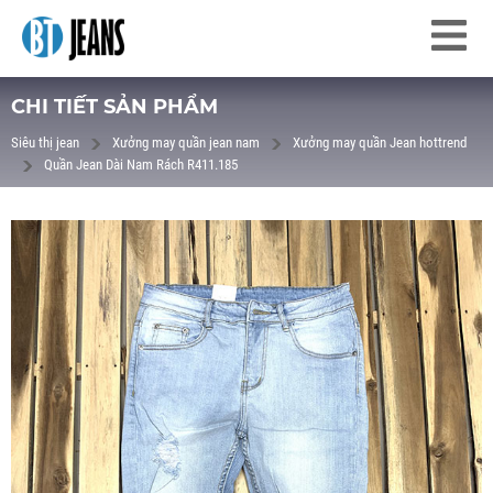
CHI TIẾT SẢN PHẨM
Siêu thị jean
Xưởng may quần jean nam
Xưởng may quần Jean hottrend
Quần Jean Dài Nam Rách R411.185