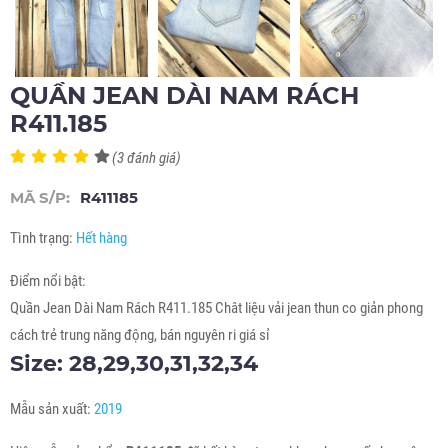
QUẦN JEAN DÀI NAM RÁCH
R411.185
(3 đánh giá)
MÃ S/P:
R411185
Tình trạng:
Hết hàng
Điểm nổi bật:
Quần Jean Dài Nam Rách R411.185 Chât liệu vải jean thun co giản phong
cách trẻ trung năng động, bán nguyên ri giá sỉ
Size: 28,29,30,31,32,34
Mẫu sản xuất:
2019