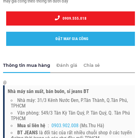
may gia công theo thông tin dưới đây
0909.555.018
ĐẶT MAY GIA CÔNG
Thông tin mua hàng
Đánh giá
Chia sẻ
@
Nhà máy sản xuất, bán buôn, sỉ jeans BT
Nhà máy: 31/3 Kênh Nước Đen, P.Tân Thành, Q.Tân Phú,
TPHCM
Văn phòng: 549/3 Tân Kỳ Tân Quý, P. Tân Quý, Q. Tân Phú
TPHCM
Mua sỉ liên hệ
:
0903.902.008
(Ms.Thu Hà)
BT JEANS
là đối tác của rất nhiều chuỗi shop ở các tuyến