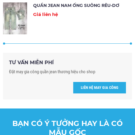
QUẦN JEAN NAM ỐNG SUÔNG RÊU-DƠ
Giá liên hệ
TƯ VẤN MIỄN PHÍ
Đặt may gia công quần jean thương hiệu cho shop
LIÊN HỆ MAY GIA CÔNG
BẠN CÓ Ý TƯỞNG HAY LÀ CÓ
MẪU GỐC