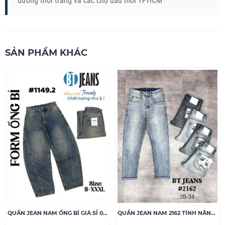
đường thời trang và các chợ đầu mối TPHCM
SẢN PHẨM KHÁC
QUẦN JEAN NAM ỐNG BÍ GIÁ SỈ 001
QUẦN JEAN NAM 2162 TÍNH NĂNG LÀM MÁT COOLMAX