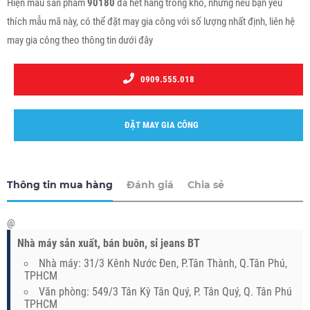
Hiện mẫu sản phẩm
90180
đã hết hàng trong kho, nhưng nếu bạn yêu
thích mẫu mã này, có thể đặt may gia công với số lượng nhất định, liên hệ
may gia công theo thông tin dưới đây
0909.555.018
ĐẶT MAY GIA CÔNG
Thông tin mua hàng
Đánh giá
Chia sẻ
@
Nhà máy sản xuất, bán buôn, sỉ jeans BT
Nhà máy: 31/3 Kênh Nước Đen, P.Tân Thành, Q.Tân Phú,
TPHCM
Văn phòng: 549/3 Tân Kỳ Tân Quý, P. Tân Quý, Q. Tân Phú
TPHCM