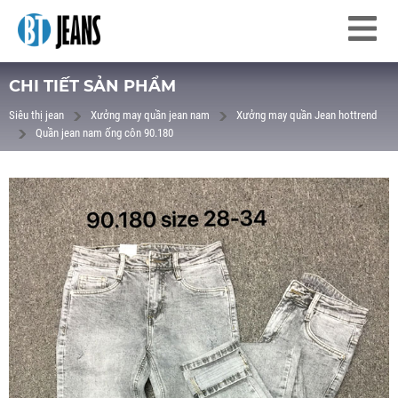
CHI TIẾT SẢN PHẨM
Siêu thị jean
Xưởng may quần jean nam
Xưởng may quần Jean hottrend
Quần jean nam ống côn 90.180