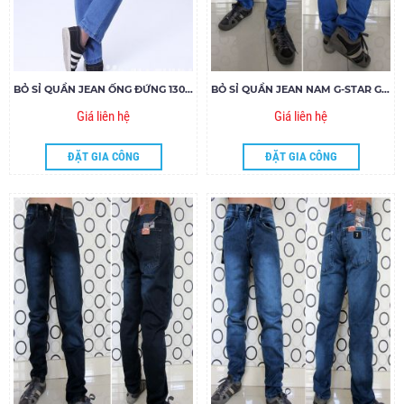
BỎ SỈ QUẦN JEAN ỐNG ĐỨNG 130.19- G155
BỎ SỈ QUẦN JEAN NAM G-STAR GIÁ RẺ 8180 - M160
Giá liên hệ
Giá liên hệ
ĐẶT GIA CÔNG
ĐẶT GIA CÔNG