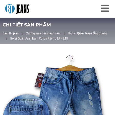
CHI TIẾT SẢN PHẨM
Siêu thị jean
Xưởng may quần jean nam
Bán sỉ Quần Jeans Ống Suông
Bỏ sỉ Quần Jean Nam Coton Rách JSA 45.18