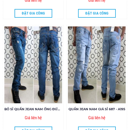
Giá liên hệ
Giá liên hệ
ĐẶT GIA CÔNG
ĐẶT GIA CÔNG
BỎ SỈ QUẦN JEAN NAM ỐNG ĐỨNG GYRO MAXX 1000047
QUẦN JEAN NAM GIÁ SỈ 687 - A195
Giá liên hệ
Giá liên hệ