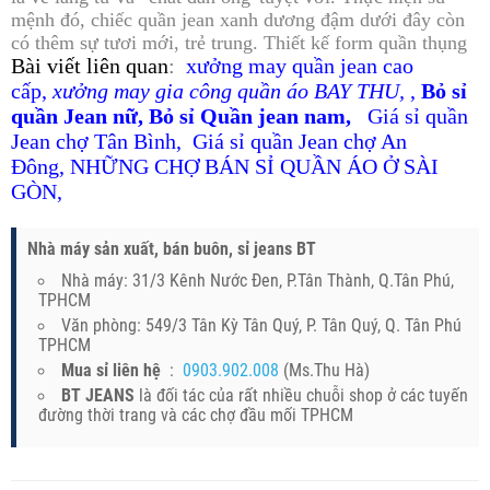
mệnh đó, chiếc quần jean xanh dương đậm dưới đây còn
có thêm sự tươi mới, trẻ trung. Thiết kế form quần thụng
B
ài viết liên quan
:
xưởng may quần jean cao
cấp
,
xưởng may gia công quần áo BAY THU
,
,
Bỏ sỉ
quần Jean nữ
,
Bỏ sỉ Quần jean nam
,
Giá sỉ quần
Jean chợ Tân Bình
,
Giá sỉ quần Jean chợ An
Đông
, N
HỮNG CHỢ BÁN SỈ QUẦN ÁO Ở SÀI
GÒN
,
Nhà máy sản xuất, bán buôn, sỉ jeans BT
Nhà máy: 31/3 Kênh Nước Đen, P.Tân Thành, Q.Tân Phú,
TPHCM
Văn phòng: 549/3 Tân Kỳ Tân Quý, P. Tân Quý, Q. Tân Phú
TPHCM
Mua sỉ liên hệ
:
0903.902.008
(Ms.Thu Hà)
BT JEANS
là đối tác của rất nhiều chuỗi shop ở các tuyến
đường thời trang và các chợ đầu mối TPHCM