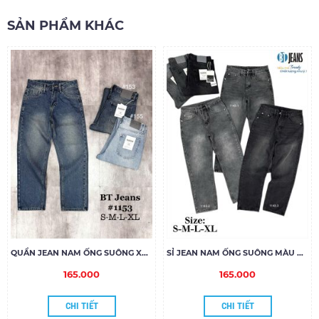
SẢN PHẨM KHÁC
QUẦN JEAN NAM ỐNG SUÔNG XANH DƠ NHẸ 1153
SỈ JEAN NAM ỐNG SUÔNG MÀU ĐẬM
165.000
165.000
CHI TIẾT
CHI TIẾT