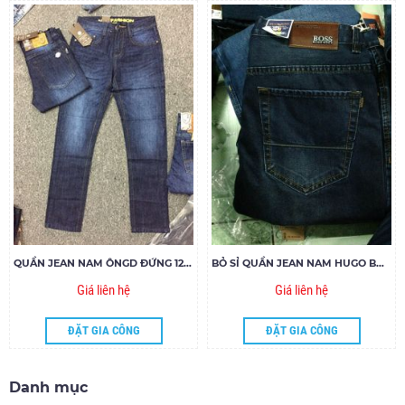
QUẦN JEAN NAM ÔNGD ĐỨNG 12614
BỎ SỈ QUẦN JEAN NAM HUGO BOSS 016
Giá liên hệ
Giá liên hệ
ĐẶT GIA CÔNG
ĐẶT GIA CÔNG
Danh mục