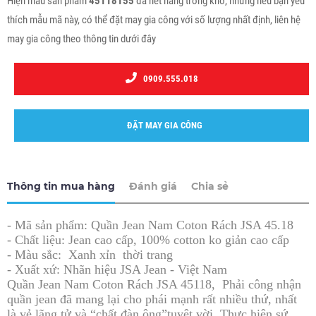
Hiện mẫu sản phẩm
45118155
đã hết hàng trong kho, nhưng nếu bạn yêu
thích mẫu mã này, có thể đặt may gia công với số lượng nhất định, liên hệ
may gia công theo thông tin dưới đây
0909.555.018
ĐẶT MAY GIA CÔNG
Thông tin mua hàng
Đánh giá
Chia sẻ
- Mã sản phẩm: Quần Jean Nam Coton Rách JSA 45.18
- Chất liệu: Jean cao cấp, 100% cotton ko giản cao cấp
- Màu sắc: Xanh xỉn thời trang
​​- Xuất xứ: Nhãn hiệu JSA Jean - Việt Nam
Quần Jean Nam Coton Rách JSA 45118, Phải công nhận
quần jean đã mang lại cho phái mạnh rất nhiều thứ, nhất
là vẻ lãng tử và “chất đàn ông”tuyệt vời. Thực hiện sứ