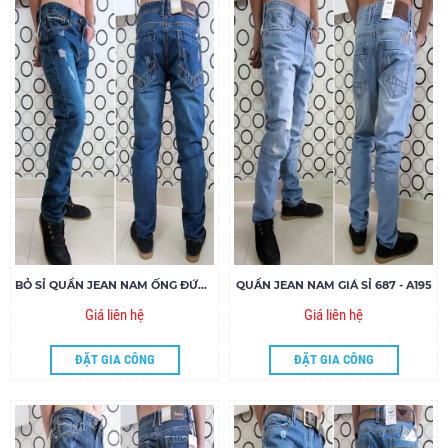
BỎ SỈ QUẦN JEAN NAM ỐNG ĐỨNG GYRO MAXX 1000047
QUẦN JEAN NAM GIÁ SỈ 687 - A195
Giá liên hệ
Giá liên hệ
ĐẶT GIA CÔNG
ĐẶT GIA CÔNG