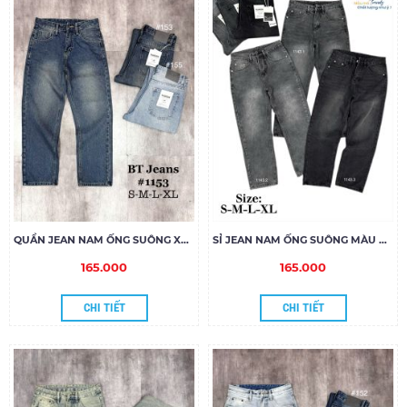
QUẦN JEAN NAM ỐNG SUÔNG XANH DƠ NHẸ 1153
SỈ JEAN NAM ỐNG SUÔNG MÀU ĐẬM
165.000
165.000
CHI TIẾT
CHI TIẾT