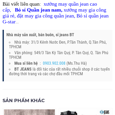
B
ài viết liên quan
:
xưởng may quần jean cao
cấp
,
Bỏ sỉ Quần jean nam
,
xưởng may gia công
giá rẻ
,
đặt may gia công quần jean
,
Bỏ sỉ quần jean
G-star
...
Nhà máy sản xuất, bán buôn, sỉ jeans BT
Nhà máy: 31/3 Kênh Nước Đen, P.Tân Thành, Q.Tân Phú,
TPHCM
Văn phòng: 549/3 Tân Kỳ Tân Quý, P. Tân Quý, Q. Tân Phú
TPHCM
Mua sỉ liên hệ
:
0903.902.008
(Ms.Thu Hà)
BT JEANS
là đối tác của rất nhiều chuỗi shop ở các tuyến
đường thời trang và các chợ đầu mối TPHCM
SẢN PHẨM KHÁC