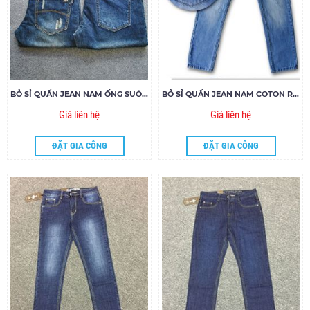
BỎ SỈ QUẦN JEAN NAM ỐNG SUÔNG MS285-272-324-328
BỎ SỈ QUẦN JEAN NAM COTON RÁCH JSA 45.18
Giá liên hệ
Giá liên hệ
ĐẶT GIA CÔNG
ĐẶT GIA CÔNG