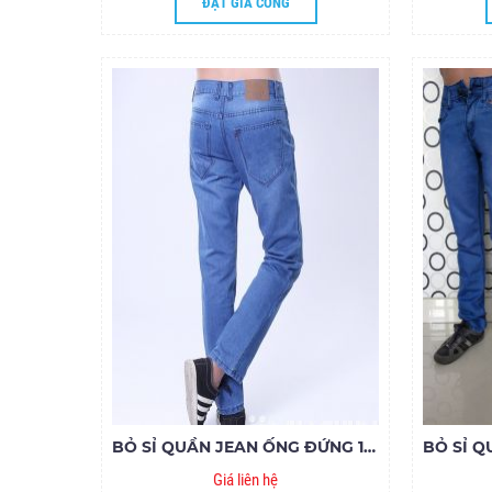
ĐẶT GIA CÔNG
BỎ SỈ QUẦN JEAN ỐNG ĐỨNG 130.19- G155
Giá liên hệ