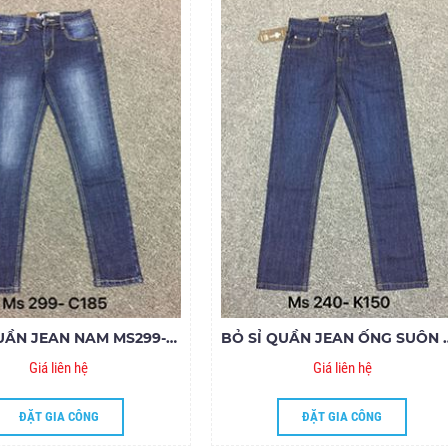
BỎ SỈ QUẦN JEAN NAM MS299-Y185
BỎ SỈ QUẦN JEA
Giá liên hệ
Giá liên hệ
ĐẶT GIA CÔNG
ĐẶT GIA CÔNG