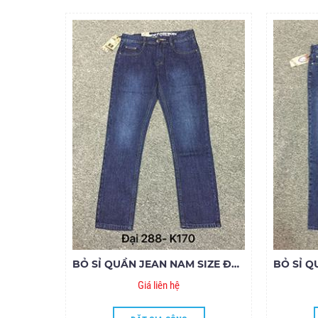
BỎ SỈ QUẦN JEAN NAM SIZE ĐẠI NAFUCO MS288-E170
Giá liên hệ