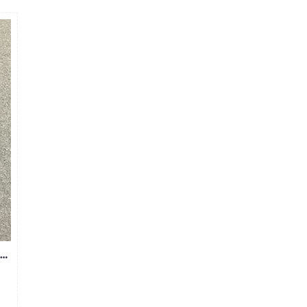
BỎ SỈ QUẦN JEAN SIZE ĐẠI MS285