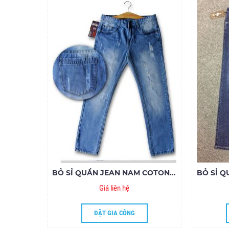
BỎ SỈ QUẦN JEAN NAM COTON RÁCH JSA 45.18
Giá liên hệ
ĐẶT GIA CÔNG