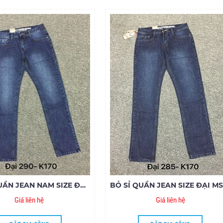
BỎ SỈ QUẦN JEAN NAM SIZE ĐẠI MS290-Q170
Giá liên hệ
Giá liên hệ