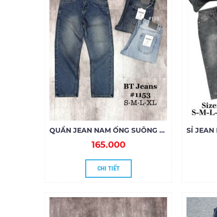
QUẦN JEAN NAM ỐNG SUÔNG XANH DƠ NHẸ 1153
165.000
CHI TIẾT