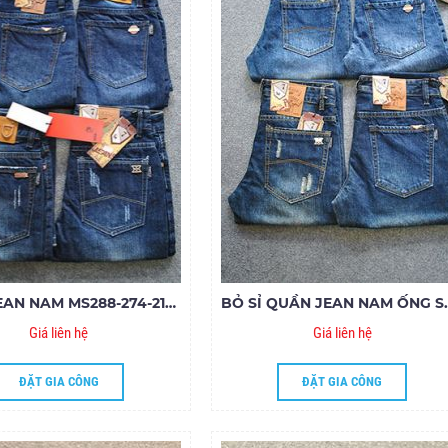
QUẦN JEAN NAM MS288-274-215-325.185
BỎ SỈ QUẦN JEAN NA
Giá liên hệ
Giá liên hệ
ĐẶT GIA CÔNG
ĐẶT GIA CÔNG