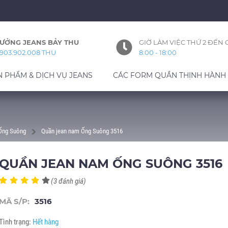
ƯỞNG JEANS BẢY THU
GIỜ LÀM VIỆC THỨ 2 ĐẾN 
903.902.008 THU
8:00 - 18:00
N PHẨM & DỊCH VỤ JEANS
CÁC FORM QUẦN THỊNH HÀNH
 Ống Suông
Quần jean nam Ống Suông 3516
QUẦN JEAN NAM ỐNG SUÔNG 3516
(3 đánh giá)
MÃ S/P:
3516
Tình trạng:
Hết hàng