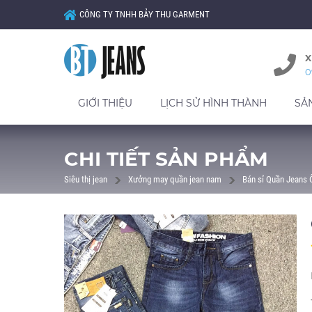
CÔNG TY TNHH BẢY THU GARMENT
X
0
GIỚI THIỆU
LỊCH SỬ HÌNH THÀNH
SẢ
CHI TIẾT SẢN PHẨM
Siêu thị jean
Xưởng may quần jean nam
Bán sỉ Quần Jeans