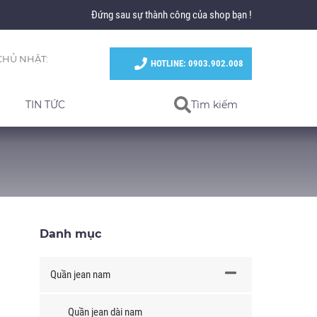
Đứng sau sự thành công của shop bạn !
CHỦ NHẬT:
HOTLINE: 0903.902.008
TIN TỨC
Tìm kiếm
Danh mục
Quần jean nam
Quần jean dài nam