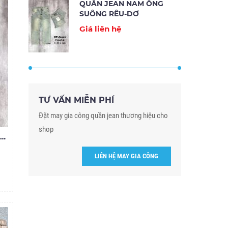
QUẦN JEAN NAM ỐNG
SUÔNG RÊU-DƠ
Giá liên hệ
TƯ VẤN MIỄN PHÍ
Đặt may gia công quần jean thương hiệu cho
shop
QUẦN JEAN NAM ỐNG SUÔNG RÊU-DƠ
LIÊN HỆ MAY GIA CÔNG