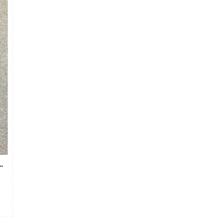
N ỐNG SUÔN MS240