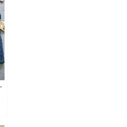
M ỐNG SUÔNG MS285-272-324-328