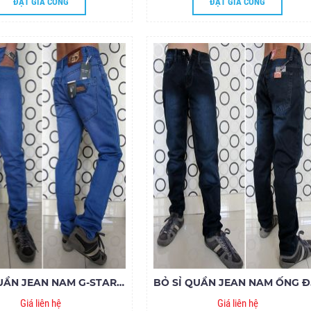
ĐẶT GIA CÔNG
ĐẶT GIA CÔNG
BỎ SỈ QUẦN JEAN NAM G-STAR GIÁ RẺ 8180 - M160
BỎ S
Giá liên hệ
Giá liên hệ