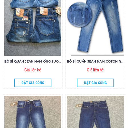
BỎ SỈ QUẦN JEAN NAM ỐNG SUÔNG MS285-272-324-328
BỎ SỈ QUẦN JEAN NAM COTON RÁCH JSA 45.18
Giá liên hệ
Giá liên hệ
ĐẶT GIA CÔNG
ĐẶT GIA CÔNG