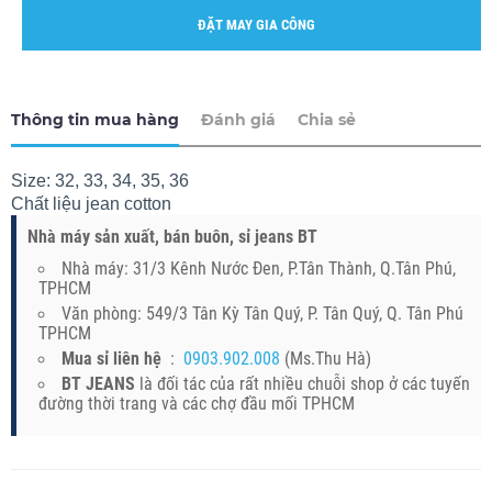
ĐẶT MAY GIA CÔNG
Thông tin mua hàng
Đánh giá
Chia sẻ
Size: 32, 33, 34, 35, 36
Chất liệu jean cotton
Nhà máy sản xuất, bán buôn, sỉ jeans BT
Nhà máy: 31/3 Kênh Nước Đen, P.Tân Thành, Q.Tân Phú,
TPHCM
Văn phòng: 549/3 Tân Kỳ Tân Quý, P. Tân Quý, Q. Tân Phú
TPHCM
Mua sỉ liên hệ
:
0903.902.008
(Ms.Thu Hà)
BT JEANS
là đối tác của rất nhiều chuỗi shop ở các tuyến
đường thời trang và các chợ đầu mối TPHCM