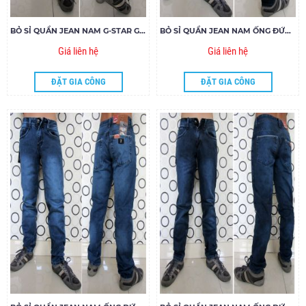
BỎ SỈ QUẦN JEAN NAM G-STAR GIÁ RẺ 8180 - M160
BỎ SỈ QUẦN JEAN NAM ỐNG ĐỨNG 266 - E180
Giá liên hệ
Giá liên hệ
ĐẶT GIA CÔNG
ĐẶT GIA CÔNG