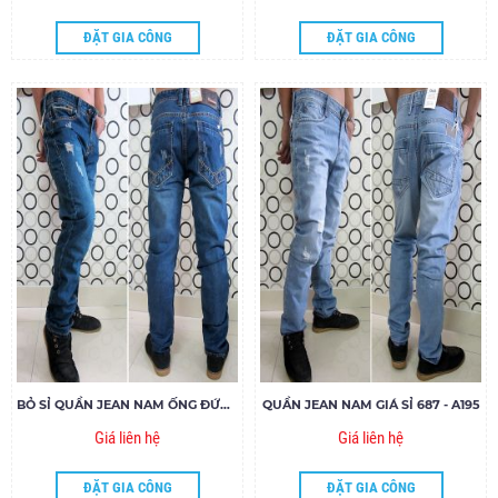
ĐẶT GIA CÔNG
ĐẶT GIA CÔNG
BỎ SỈ QUẦN JEAN NAM ỐNG ĐỨNG GYRO MAXX 1000047
QUẦN JEAN NAM GIÁ SỈ 687 - A195
Giá liên hệ
Giá liên hệ
ĐẶT GIA CÔNG
ĐẶT GIA CÔNG