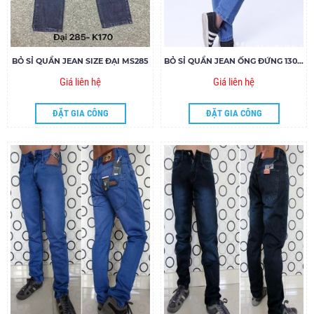
BỎ SỈ QUẦN JEAN SIZE ĐẠI MS285
BỎ SỈ QUẦN JEAN ỐNG ĐỨNG 130.19- G155
Giá liên hệ
Giá liên hệ
ĐẶT GIA CÔNG
ĐẶT GIA CÔNG