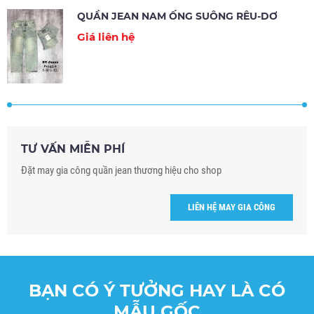
QUẦN JEAN NAM ỐNG SUÔNG RÊU-DƠ
Giá liên hệ
TƯ VẤN MIỄN PHÍ
Đặt may gia công quần jean thương hiệu cho shop
LIÊN HỆ MAY GIA CÔNG
BẠN CÓ Ý TƯỞNG HAY LÀ CÓ
MẪU GỐC