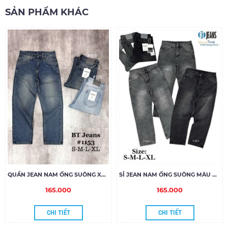
SẢN PHẨM KHÁC
QUẦN JEAN NAM ỐNG SUÔNG XANH DƠ NHẸ 1153
SỈ JEAN NAM ỐNG SUÔNG MÀU ĐẬM
165.000
165.000
CHI TIẾT
CHI TIẾT