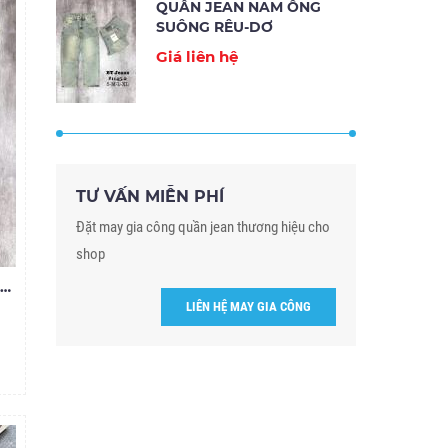
QUẦN JEAN NAM ỐNG
SUÔNG RÊU-DƠ
Giá liên hệ
TƯ VẤN MIỄN PHÍ
Đặt may gia công quần jean thương hiệu cho
shop
QUẦN JEAN NAM ỐNG SUÔNG RÊU-DƠ
LIÊN HỆ MAY GIA CÔNG