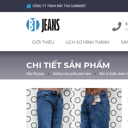
CÔNG TY TNHH BẢY THU GARMENT
X
0
GIỚI THIỆU
LỊCH SỬ HÌNH THÀNH
SẢ
CHI TIẾT SẢN PHẨM
Siêu thị jean
Xưởng may quần jean nam
Bán sỉ Quần Jeans