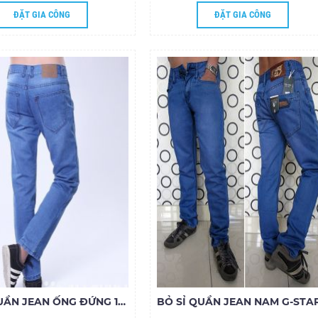
ĐẶT GIA CÔNG
ĐẶT GIA CÔNG
BỎ SỈ QUẦN JEAN ỐNG ĐỨNG 130.19- G155