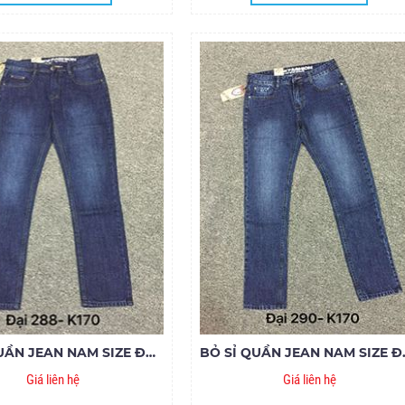
BỎ SỈ QUẦN JEAN NAM SIZE ĐẠI NAFUCO MS288-E170
BỎ SỈ QUẦN 
Giá liên hệ
Giá liên hệ