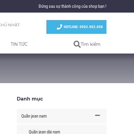
Đứng sau sự thành công của shop bạn !
CHỦ NHẬT:
HOTLINE: 0903.902.008
TIN TỨC
Tìm kiếm
Danh mục
Quần jean nam
Quần jean dài nam