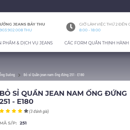
ƯỞNG JEANS BẢY THU
GIỜ LÀM VIỆC THỨ 2 ĐẾN 
903.902.008 THU
8:00 - 18:00
N PHẨM & DỊCH VỤ JEANS
CÁC FORM QUẦN THỊNH HÀNH
 Ống Suông
Bỏ sỉ Quần jean nam ống đứng 251 - E180
BỎ SỈ QUẦN JEAN NAM ỐNG ĐỨNG
251 - E180
(3 đánh giá)
MÃ S/P:
251