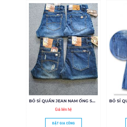
BỎ SỈ QUẦN JEAN NAM ỐNG SUÔNG MS285-272-324-328
Giá liên hệ
ĐẶT GIA CÔNG