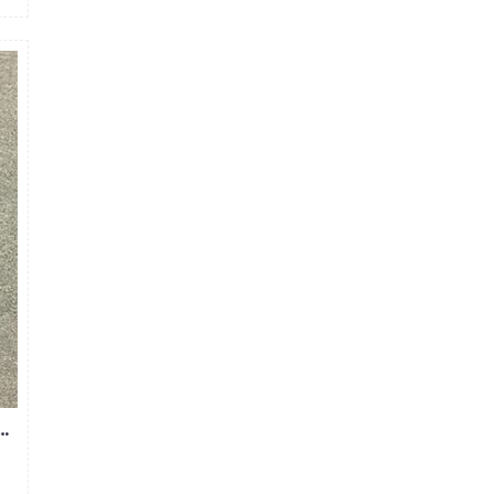
JEAN NAM SIZE ĐẠI MS290-Q170