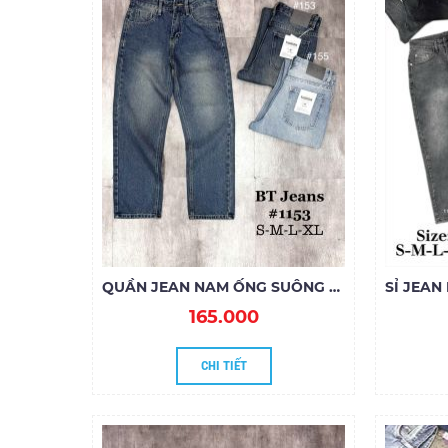
QUẦN JEAN NAM ỐNG SUÔNG XANH DƠ NHẸ 1153
165.000
CHI TIẾT