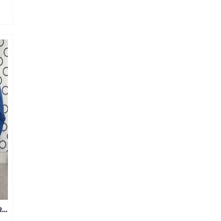
BỎ SỈ QUẦN JEAN NAM G-STAR GIÁ RẺ 8180 - M160