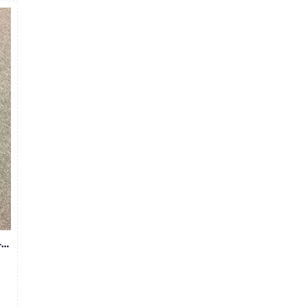
BỎ SỈ QUẦN JEAN NAM MS299-Y185