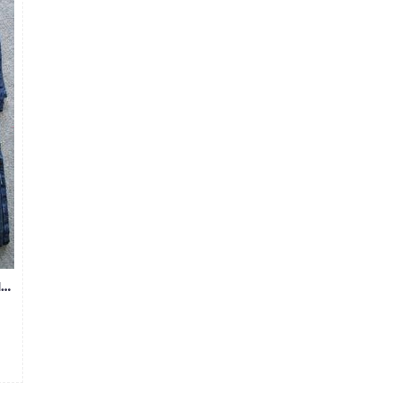
QUẦN JEAN NAM MS288-274-215-325.185